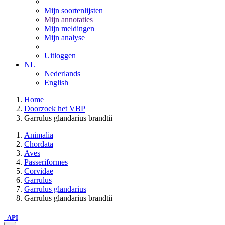
Mijn soortenlijsten
Mijn annotaties
Mijn meldingen
Mijn analyse
Uitloggen
NL
Nederlands
English
Home
Doorzoek het VBP
Garrulus glandarius brandtii
Animalia
Chordata
Aves
Passeriformes
Corvidae
Garrulus
Garrulus glandarius
Garrulus glandarius brandtii
API