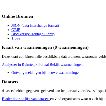
+
Online Bronnen
JSON (data interchange format)
GBIF
Biodiversity Heritage Library
Trove
Kaart van waarnemingen (
0
waarnemingen)
Deze kaart combineert alle beschikbare databronnen, waaronder ve
Analyseer in Ruimtelijk Portaal
Bekijk waarnemingen
Ontvang meldingen bij nieuwe waarnemingen
Datasets
datasets
hebben gegevens geleverd aan het portaal voor deze subspeci
Blader door de lijst van datasets
en vind organisaties waar u zich bij 