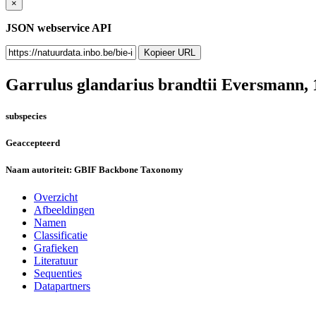
×
JSON webservice API
Kopieer URL
Garrulus glandarius brandtii
Eversmann, 
subspecies
Geaccepteerd
Naam autoriteit:
GBIF Backbone Taxonomy
Overzicht
Afbeeldingen
Namen
Classificatie
Grafieken
Literatuur
Sequenties
Datapartners