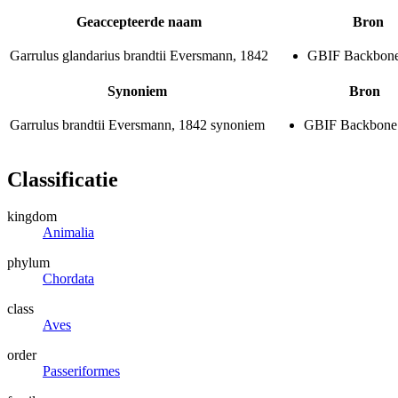
Geaccepteerde naam
Bron
Garrulus glandarius brandtii
Eversmann, 1842
GBIF Backbon
Synoniem
Bron
Garrulus brandtii
Eversmann, 1842
synoniem
GBIF Backbone
Classificatie
kingdom
Animalia
phylum
Chordata
class
Aves
order
Passeriformes