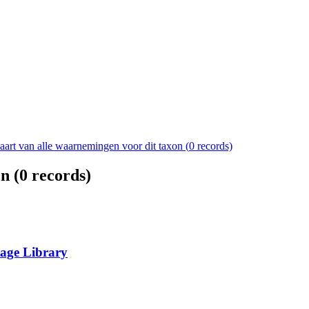
aart van alle waarnemingen voor dit taxon (
0
records)
n (
0
records)
tage Library