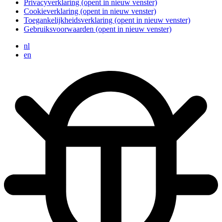
Privacyverklaring
(opent in nieuw venster)
Cookieverklaring
(opent in nieuw venster)
Toegankelijkheidsverklaring
(opent in nieuw venster)
Gebruiksvoorwaarden
(opent in nieuw venster)
nl
en