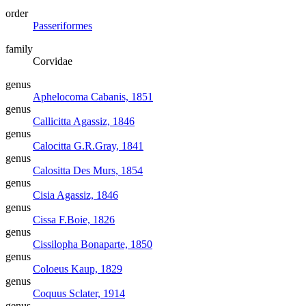
order
Passeriformes
family
Corvidae
genus
Aphelocoma
Cabanis, 1851
genus
Callicitta
Agassiz, 1846
genus
Calocitta
G.R.Gray, 1841
genus
Calositta
Des Murs, 1854
genus
Cisia
Agassiz, 1846
genus
Cissa
F.Boie, 1826
genus
Cissilopha
Bonaparte, 1850
genus
Coloeus
Kaup, 1829
genus
Coquus
Sclater, 1914
genus