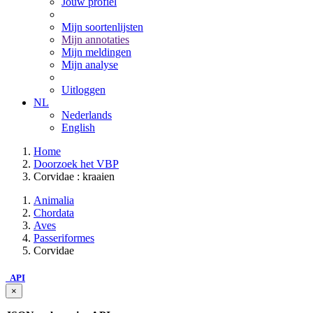
Jouw profiel
Mijn soortenlijsten
Mijn annotaties
Mijn meldingen
Mijn analyse
Uitloggen
NL
Nederlands
English
Home
Doorzoek het VBP
Corvidae : kraaien
Animalia
Chordata
Aves
Passeriformes
Corvidae
API
×