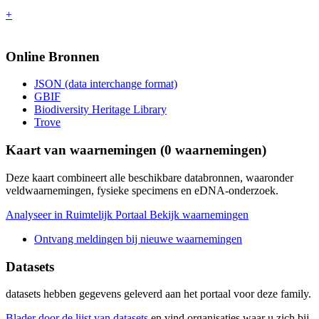
+
Online Bronnen
JSON (data interchange format)
GBIF
Biodiversity Heritage Library
Trove
Kaart van waarnemingen (
0
waarnemingen)
Deze kaart combineert alle beschikbare databronnen, waaronder
veldwaarnemingen, fysieke specimens en eDNA-onderzoek.
Analyseer in Ruimtelijk Portaal
Bekijk waarnemingen
Ontvang meldingen bij nieuwe waarnemingen
Datasets
datasets
hebben gegevens geleverd aan het portaal voor deze family.
Blader door de lijst van datasets
en vind organisaties waar u zich bij