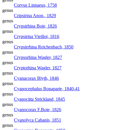
Corvus
Linnaeus, 1758
genus
Cripsirina
Anon., 1829
genus
Crypsirhina
Boie, 1826
genus
Crypsirina
Vieillot, 1816
genus
Crypsirrhina
Reichenbach, 1850
genus
Crypsorhina
Wagler, 1827
genus
Cryptorhina
Wagler, 1827
genus
Cyanacorax
Blyth, 1846
genus
Cyanocephalus
Bonaparte, 1840-41
genus
Cyanocitta
Strickland, 1845
genus
Cyanocorax
F.Boie, 1826
genus
Cyanolyca
Cabanis, 1851
genus