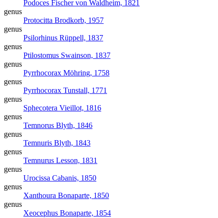
Podoces
Fischer von Waldheim, 1821
genus
Protocitta
Brodkorb, 1957
genus
Psilorhinus
Rüppell, 1837
genus
Ptilostomus
Swainson, 1837
genus
Pyrrhocorax
Möhring, 1758
genus
Pyrrhocorax
Tunstall, 1771
genus
Sphecotera
Vieillot, 1816
genus
Temnorus
Blyth, 1846
genus
Temnuris
Blyth, 1843
genus
Temnurus
Lesson, 1831
genus
Urocissa
Cabanis, 1850
genus
Xanthoura
Bonaparte, 1850
genus
Xeocephus
Bonaparte, 1854