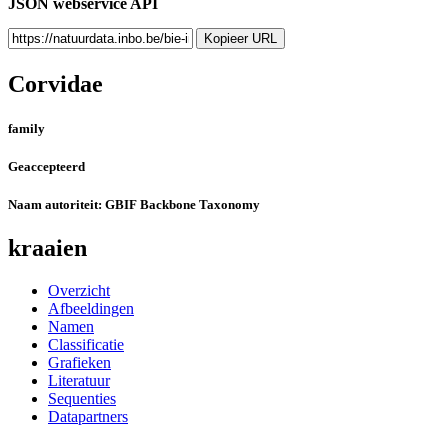
JSON webservice API
Kopieer URL
Corvidae
family
Geaccepteerd
Naam autoriteit:
GBIF Backbone Taxonomy
kraaien
Overzicht
Afbeeldingen
Namen
Classificatie
Grafieken
Literatuur
Sequenties
Datapartners