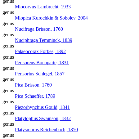
genus
Miocorvus
Lambrecht, 1933
genus
Miopica
Kurochkin & Sobolev, 2004
genus
Nucifraga
Brisson, 1760
genus
Nuciphraga
Temminck, 1839
genus
Palaeocorax
Forbes, 1892
genus
Perisoreus
Bonaparte, 1831
genus
Perisorius
Schlegel, 1857
genus
Pica
Brisson, 1760
genus
Pica
Schaeffer, 1789
genus
Piezorhynchus
Gould, 1841
genus
Platylophus
Swainson, 1832
genus
Platysmurus
Reichenbach, 1850
genus