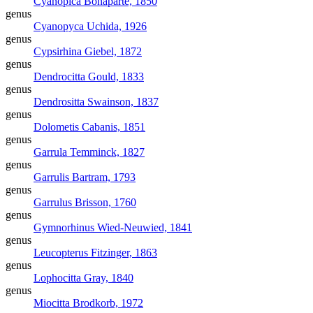
Cyanopica
Bonaparte, 1850
genus
Cyanopyca
Uchida, 1926
genus
Cypsirhina
Giebel, 1872
genus
Dendrocitta
Gould, 1833
genus
Dendrositta
Swainson, 1837
genus
Dolometis
Cabanis, 1851
genus
Garrula
Temminck, 1827
genus
Garrulis
Bartram, 1793
genus
Garrulus
Brisson, 1760
genus
Gymnorhinus
Wied-Neuwied, 1841
genus
Leucopterus
Fitzinger, 1863
genus
Lophocitta
Gray, 1840
genus
Miocitta
Brodkorb, 1972