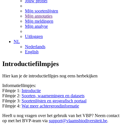
Jouw profiel
Mijn soortenlijsten
Mijn annotaties
Mijn meldingen
Mijn analyse
Uitloggen
NL
Nederlands
English
Introductiefilmpjes
Hier kan je de introductiefilpjes nog eens herbekijken
Informatiefilmpjes:
Filmpje 1:
Introductie
Filmpje 2:
Soorten, waarnemingen en datasets
Filmpje 3:
Soortenlijsten en geografisch portaal
Filmpje 4:
Wat meer achtergrondinformatie
Heeft u nog vragen over het gebruik van het VBP? Neem contact
op met het BVP-team via
support@vlaamsbiodiversiteit.be
.