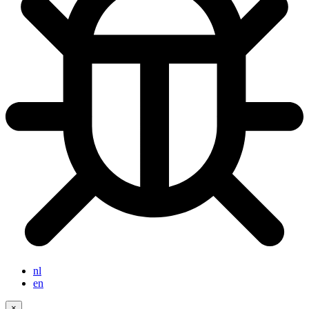
nl
en
×