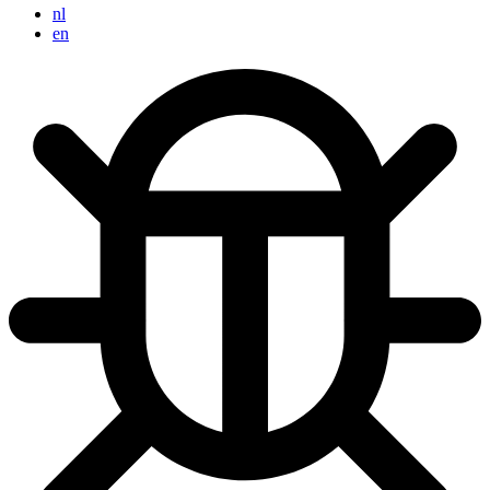
nl
en