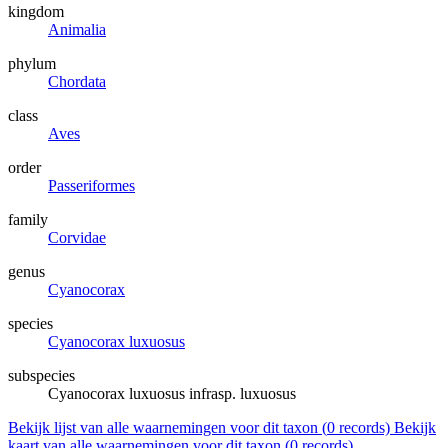
kingdom
Animalia
phylum
Chordata
class
Aves
order
Passeriformes
family
Corvidae
genus
Cyanocorax
species
Cyanocorax luxuosus
subspecies
Cyanocorax luxuosus infrasp. luxuosus
Bekijk lijst van alle waarnemingen voor dit taxon (
0
records)
Bekijk
kaart van alle waarnemingen voor dit taxon (
0
records)