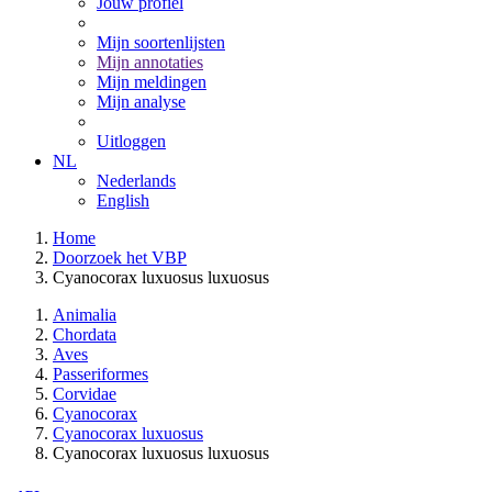
Jouw profiel
Mijn soortenlijsten
Mijn annotaties
Mijn meldingen
Mijn analyse
Uitloggen
NL
Nederlands
English
Home
Doorzoek het VBP
Cyanocorax luxuosus luxuosus
Animalia
Chordata
Aves
Passeriformes
Corvidae
Cyanocorax
Cyanocorax luxuosus
Cyanocorax luxuosus luxuosus