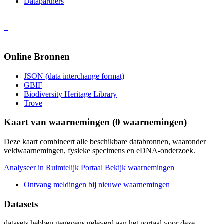
Datapartners
+
Online Bronnen
JSON (data interchange format)
GBIF
Biodiversity Heritage Library
Trove
Kaart van waarnemingen (
0
waarnemingen)
Deze kaart combineert alle beschikbare databronnen, waaronder
veldwaarnemingen, fysieke specimens en eDNA-onderzoek.
Analyseer in Ruimtelijk Portaal
Bekijk waarnemingen
Ontvang meldingen bij nieuwe waarnemingen
Datasets
datasets
hebben gegevens geleverd aan het portaal voor deze