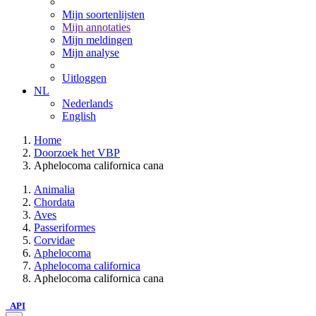
Mijn soortenlijsten
Mijn annotaties
Mijn meldingen
Mijn analyse
Uitloggen
NL
Nederlands
English
Home
Doorzoek het VBP
Aphelocoma californica cana
Animalia
Chordata
Aves
Passeriformes
Corvidae
Aphelocoma
Aphelocoma californica
Aphelocoma californica cana
API