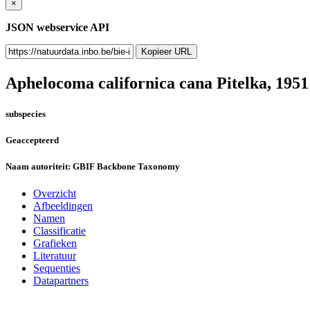
×
JSON webservice API
Kopieer URL
Aphelocoma californica cana
Pitelka, 1951
subspecies
Geaccepteerd
Naam autoriteit:
GBIF Backbone Taxonomy
Overzicht
Afbeeldingen
Namen
Classificatie
Grafieken
Literatuur
Sequenties
Datapartners