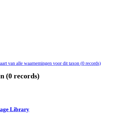
aart van alle waarnemingen voor dit taxon (
0
records)
n (
0
records)
tage Library