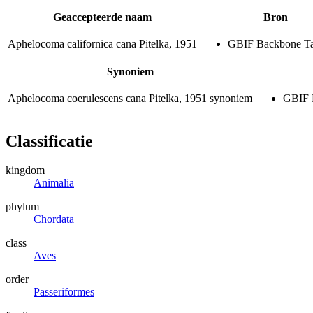
Geaccepteerde naam
Bron
Aphelocoma californica cana
Pitelka, 1951
GBIF Backbone T
Synoniem
Aphelocoma coerulescens cana
Pitelka, 1951
synoniem
GBIF 
Classificatie
kingdom
Animalia
phylum
Chordata
class
Aves
order
Passeriformes