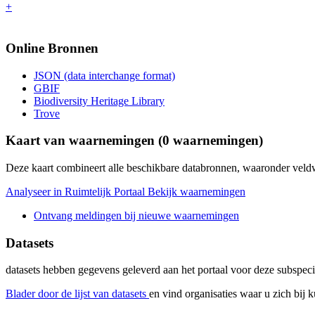
+
Online Bronnen
JSON (data interchange format)
GBIF
Biodiversity Heritage Library
Trove
Kaart van waarnemingen (
0
waarnemingen)
Deze kaart combineert alle beschikbare databronnen, waaronder ve
Analyseer in Ruimtelijk Portaal
Bekijk waarnemingen
Ontvang meldingen bij nieuwe waarnemingen
Datasets
datasets
hebben gegevens geleverd aan het portaal voor deze subspeci
Blader door de lijst van datasets
en vind organisaties waar u zich bij 