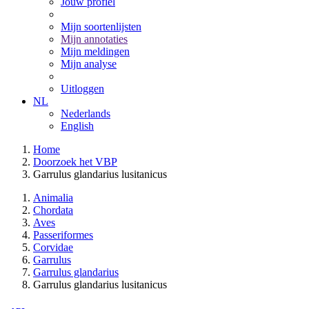
Jouw profiel
Mijn soortenlijsten
Mijn annotaties
Mijn meldingen
Mijn analyse
Uitloggen
NL
Nederlands
English
Home
Doorzoek het VBP
Garrulus glandarius lusitanicus
Animalia
Chordata
Aves
Passeriformes
Corvidae
Garrulus
Garrulus glandarius
Garrulus glandarius lusitanicus