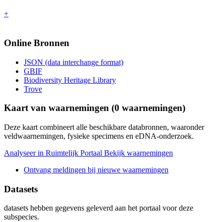
+
Online Bronnen
JSON (data interchange format)
GBIF
Biodiversity Heritage Library
Trove
Kaart van waarnemingen (
0
waarnemingen)
Deze kaart combineert alle beschikbare databronnen, waaronder
veldwaarnemingen, fysieke specimens en eDNA-onderzoek.
Analyseer in Ruimtelijk Portaal
Bekijk waarnemingen
Ontvang meldingen bij nieuwe waarnemingen
Datasets
datasets
hebben gegevens geleverd aan het portaal voor deze
subspecies.