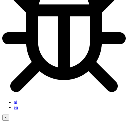
nl
en
×