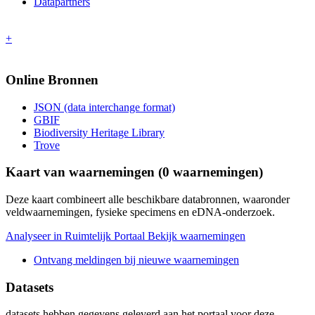
Datapartners
+
Online Bronnen
JSON (data interchange format)
GBIF
Biodiversity Heritage Library
Trove
Kaart van waarnemingen (
0
waarnemingen)
Deze kaart combineert alle beschikbare databronnen, waaronder
veldwaarnemingen, fysieke specimens en eDNA-onderzoek.
Analyseer in Ruimtelijk Portaal
Bekijk waarnemingen
Ontvang meldingen bij nieuwe waarnemingen
Datasets
datasets
hebben gegevens geleverd aan het portaal voor deze