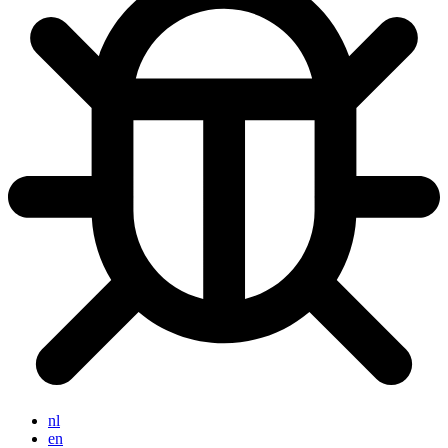
nl
en