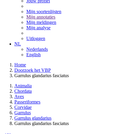
Jouw profiel
Mijn soortenlijsten
Mijn annotaties
Mijn meldingen
Mijn analyse
Uitloggen
NL
Nederlands
English
Home
Doorzoek het VBP
Garrulus glandarius fasciatus
Animalia
Chordata
Aves
Passeriformes
Corvidae
Garrulus
Garrulus glandarius
Garrulus glandarius fasciatus