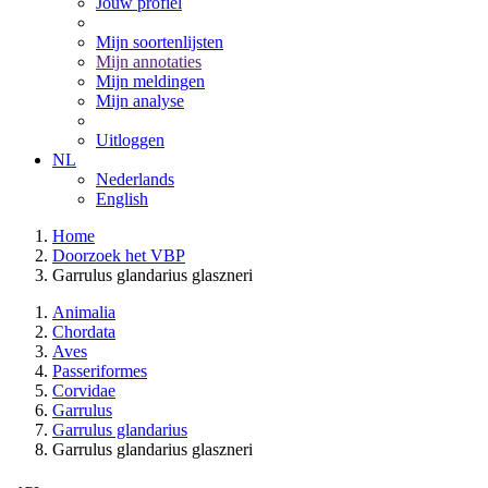
Jouw profiel
Mijn soortenlijsten
Mijn annotaties
Mijn meldingen
Mijn analyse
Uitloggen
NL
Nederlands
English
Home
Doorzoek het VBP
Garrulus glandarius glaszneri
Animalia
Chordata
Aves
Passeriformes
Corvidae
Garrulus
Garrulus glandarius
Garrulus glandarius glaszneri