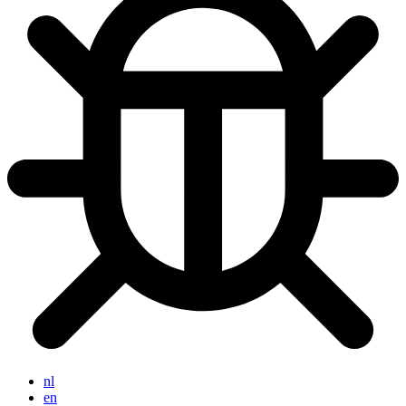
nl
en