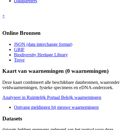
Datapartners
+
Online Bronnen
JSON (data interchange format)
GBIF
Biodiversity Heritage Library
Trove
Kaart van waarnemingen (
0
waarnemingen)
Deze kaart combineert alle beschikbare databronnen, waaronder
veldwaarnemingen, fysieke specimens en eDNA-onderzoek.
Analyseer in Ruimtelijk Portaal
Bekijk waarnemingen
Ontvang meldingen bij nieuwe waarnemingen
Datasets
datasets
hebben gegevens geleverd aan het portaal voor deze