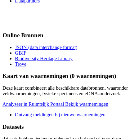
Datapartners
+
Online Bronnen
JSON (data interchange format)
GBIF
Biodiversity Heritage Library
Trove
Kaart van waarnemingen (
0
waarnemingen)
Deze kaart combineert alle beschikbare databronnen, waaronder
veldwaarnemingen, fysieke specimens en eDNA-onderzoek.
Analyseer in Ruimtelijk Portaal
Bekijk waarnemingen
Ontvang meldingen bij nieuwe waarnemingen
Datasets
datasets
hebben gegevens geleverd aan het portaal voor deze