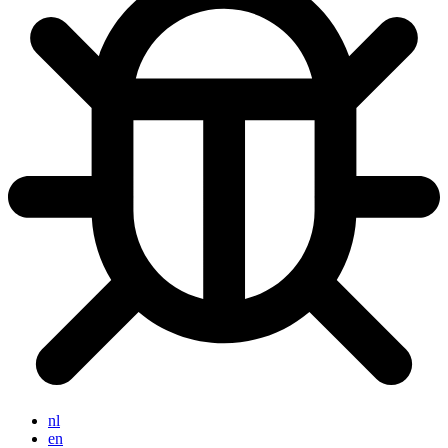
nl
en