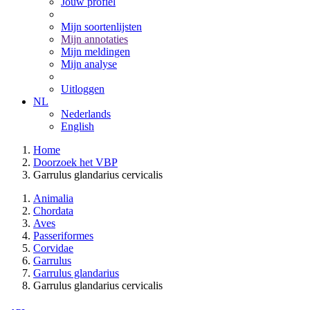
Jouw profiel
Mijn soortenlijsten
Mijn annotaties
Mijn meldingen
Mijn analyse
Uitloggen
NL
Nederlands
English
Home
Doorzoek het VBP
Garrulus glandarius cervicalis
Animalia
Chordata
Aves
Passeriformes
Corvidae
Garrulus
Garrulus glandarius
Garrulus glandarius cervicalis