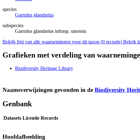
species
Garrulus glandarius
subspecies
Garrulus glandarius infrasp. sinensis
Bekijk lijst van alle waarnemingen voor dit taxon (
0
records)
Bekijk k
Grafieken met verdeling van waarneminge
Biodiversity Heritage Library
Naamsverwijzingen gevonden in de
Biodiversity Heri
Genbank
Datasets
Licentie
Records
Hoofdafbeelding