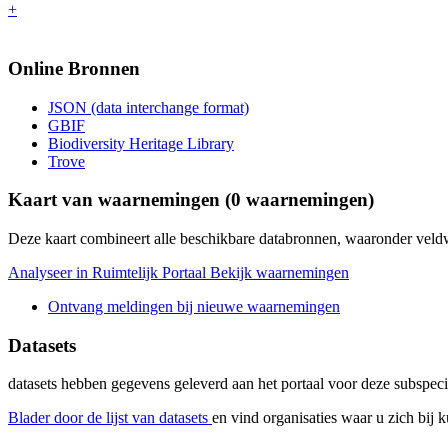
+
Online Bronnen
JSON (data interchange format)
GBIF
Biodiversity Heritage Library
Trove
Kaart van waarnemingen (
0
waarnemingen)
Deze kaart combineert alle beschikbare databronnen, waaronder ve
Analyseer in Ruimtelijk Portaal
Bekijk waarnemingen
Ontvang meldingen bij nieuwe waarnemingen
Datasets
datasets
hebben gegevens geleverd aan het portaal voor deze subspeci
Blader door de lijst van datasets
en vind organisaties waar u zich bij 