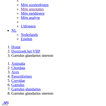
Mijn soortenlijsten
Mijn annotaties
Mijn meldingen
Mijn analyse
Uitloggen
NL
Nederlands
English
Home
Doorzoek het VBP
Garrulus glandarius sinensis
Animalia
Chordata
Aves
Passeriformes
Corvidae
Garrulus
Garrulus glandarius
Garrulus glandarius sinensis
API