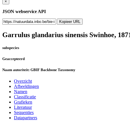
×
JSON webservice API
Kopieer URL
Garrulus glandarius sinensis
Swinhoe, 187
subspecies
Geaccepteerd
Naam autoriteit:
GBIF Backbone Taxonomy
Overzicht
Afbeeldingen
Namen
Classificatie
Grafieken
Literatuur
Sequenties
Datapartners