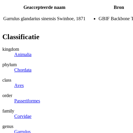
Geaccepteerde naam
Bron
Garrulus glandarius sinensis
Swinhoe, 1871
GBIF Backbone 
Classificatie
kingdom
Animalia
phylum
Chordata
class
Aves
order
Passeriformes
family
Corvidae
genus
Garrulus