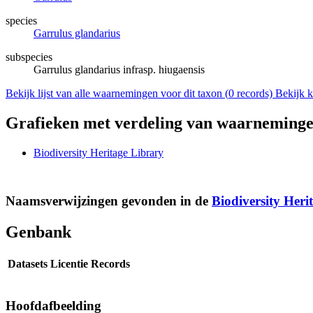
species
Garrulus glandarius
subspecies
Garrulus glandarius infrasp. hiugaensis
Bekijk lijst van alle waarnemingen voor dit taxon (
0
records)
Bekijk k
Grafieken met verdeling van waarneminge
Biodiversity Heritage Library
Naamsverwijzingen gevonden in de
Biodiversity Heri
Genbank
Datasets
Licentie
Records
Hoofdafbeelding