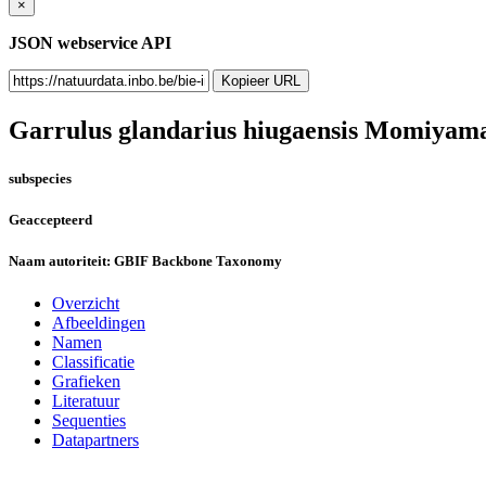
×
JSON webservice API
Kopieer URL
Garrulus glandarius hiugaensis
Momiyama
subspecies
Geaccepteerd
Naam autoriteit:
GBIF Backbone Taxonomy
Overzicht
Afbeeldingen
Namen
Classificatie
Grafieken
Literatuur
Sequenties
Datapartners