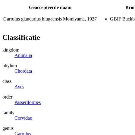
Geaccepteerde naam
Bro
Garrulus glandarius hiugaensis
Momiyama, 1927
GBIF Backb
Classificatie
kingdom
Animalia
phylum
Chordata
class
Aves
order
Passeriformes
family
Corvidae
genus
Garrulus