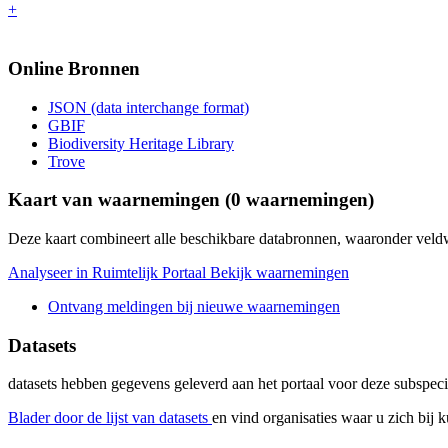
+
Online Bronnen
JSON (data interchange format)
GBIF
Biodiversity Heritage Library
Trove
Kaart van waarnemingen (
0
waarnemingen)
Deze kaart combineert alle beschikbare databronnen, waaronder ve
Analyseer in Ruimtelijk Portaal
Bekijk waarnemingen
Ontvang meldingen bij nieuwe waarnemingen
Datasets
datasets
hebben gegevens geleverd aan het portaal voor deze subspeci
Blader door de lijst van datasets
en vind organisaties waar u zich bij 