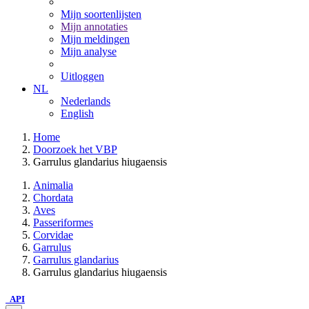
Mijn soortenlijsten
Mijn annotaties
Mijn meldingen
Mijn analyse
Uitloggen
NL
Nederlands
English
Home
Doorzoek het VBP
Garrulus glandarius hiugaensis
Animalia
Chordata
Aves
Passeriformes
Corvidae
Garrulus
Garrulus glandarius
Garrulus glandarius hiugaensis
API