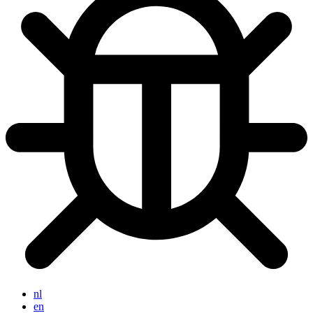
nl
en