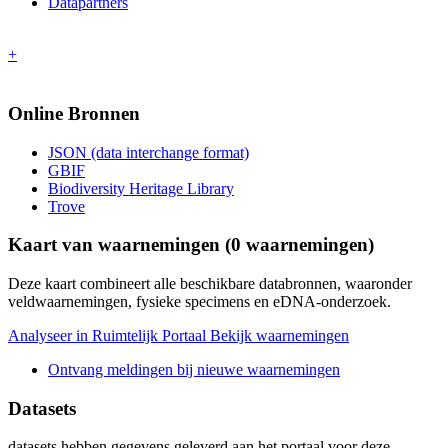
Datapartners
+
Online Bronnen
JSON (data interchange format)
GBIF
Biodiversity Heritage Library
Trove
Kaart van waarnemingen (
0
waarnemingen)
Deze kaart combineert alle beschikbare databronnen, waaronder
veldwaarnemingen, fysieke specimens en eDNA-onderzoek.
Analyseer in Ruimtelijk Portaal
Bekijk waarnemingen
Ontvang meldingen bij nieuwe waarnemingen
Datasets
datasets
hebben gegevens geleverd aan het portaal voor deze