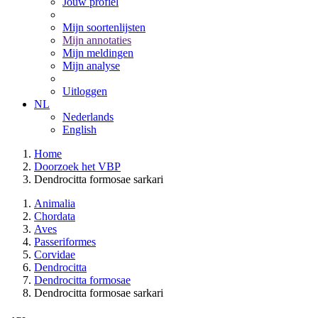
Jouw profiel
Mijn soortenlijsten
Mijn annotaties
Mijn meldingen
Mijn analyse
Uitloggen
NL
Nederlands
English
Home
Doorzoek het VBP
Dendrocitta formosae sarkari
Animalia
Chordata
Aves
Passeriformes
Corvidae
Dendrocitta
Dendrocitta formosae
Dendrocitta formosae sarkari