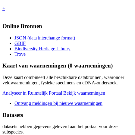
+
Online Bronnen
JSON (data interchange format)
GBIF
Biodiversity Heritage Library
Trove
Kaart van waarnemingen (
0
waarnemingen)
Deze kaart combineert alle beschikbare databronnen, waaronder
veldwaarnemingen, fysieke specimens en eDNA-onderzoek.
Analyseer in Ruimtelijk Portaal
Bekijk waarnemingen
Ontvang meldingen bij nieuwe waarnemingen
Datasets
datasets
hebben gegevens geleverd aan het portaal voor deze
subspecies.