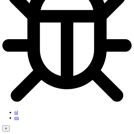
nl
en
×