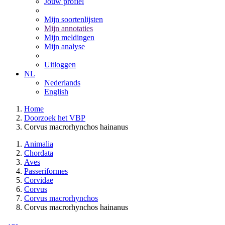
Jouw profiel
Mijn soortenlijsten
Mijn annotaties
Mijn meldingen
Mijn analyse
Uitloggen
NL
Nederlands
English
Home
Doorzoek het VBP
Corvus macrorhynchos hainanus
Animalia
Chordata
Aves
Passeriformes
Corvidae
Corvus
Corvus macrorhynchos
Corvus macrorhynchos hainanus