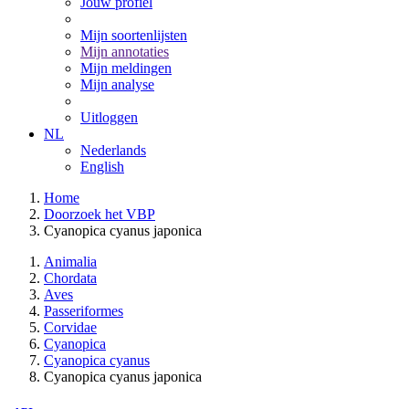
Jouw profiel
Mijn soortenlijsten
Mijn annotaties
Mijn meldingen
Mijn analyse
Uitloggen
NL
Nederlands
English
Home
Doorzoek het VBP
Cyanopica cyanus japonica
Animalia
Chordata
Aves
Passeriformes
Corvidae
Cyanopica
Cyanopica cyanus
Cyanopica cyanus japonica