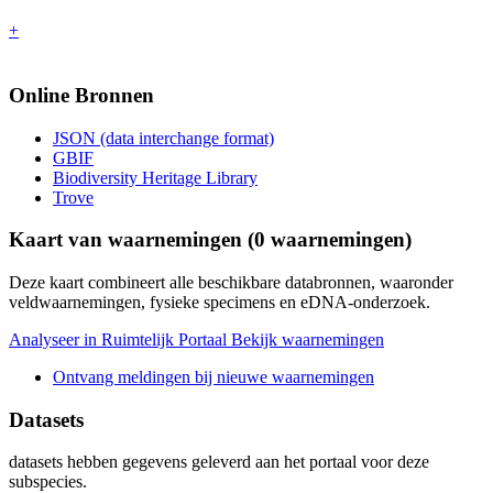
+
Online Bronnen
JSON (data interchange format)
GBIF
Biodiversity Heritage Library
Trove
Kaart van waarnemingen (
0
waarnemingen)
Deze kaart combineert alle beschikbare databronnen, waaronder
veldwaarnemingen, fysieke specimens en eDNA-onderzoek.
Analyseer in Ruimtelijk Portaal
Bekijk waarnemingen
Ontvang meldingen bij nieuwe waarnemingen
Datasets
datasets
hebben gegevens geleverd aan het portaal voor deze
subspecies.