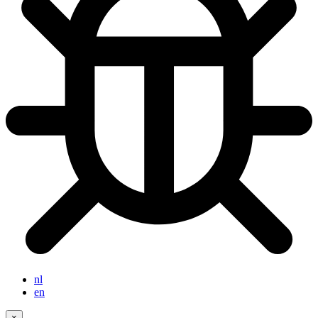
nl
en
×