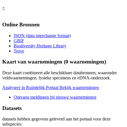
+
Online Bronnen
JSON (data interchange format)
GBIF
Biodiversity Heritage Library
Trove
Kaart van waarnemingen (
0
waarnemingen)
Deze kaart combineert alle beschikbare databronnen, waaronder
veldwaarnemingen, fysieke specimens en eDNA-onderzoek.
Analyseer in Ruimtelijk Portaal
Bekijk waarnemingen
Ontvang meldingen bij nieuwe waarnemingen
Datasets
datasets
hebben gegevens geleverd aan het portaal voor deze
subspecies.