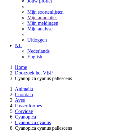
Jouw profiel
Mijn soortenlijsten
Mijn annotaties
Mijn meldingen
Mijn analyse
Uitloggen
NL
Nederlands
English
Home
Doorzoek het VBP
Cyanopica cyanus pallescens
Animalia
Chordata
Aves
Passeriformes
Corvidae
Cyanopica
Cyanopica cyanus
Cyanopica cyanus pallescens