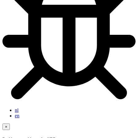
nl
en
×