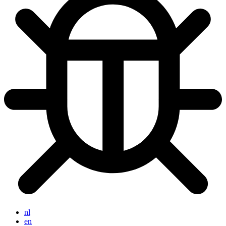
nl
en