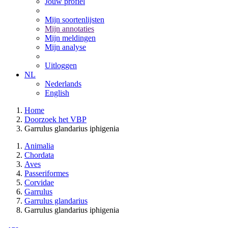
Jouw profiel
Mijn soortenlijsten
Mijn annotaties
Mijn meldingen
Mijn analyse
Uitloggen
NL
Nederlands
English
Home
Doorzoek het VBP
Garrulus glandarius iphigenia
Animalia
Chordata
Aves
Passeriformes
Corvidae
Garrulus
Garrulus glandarius
Garrulus glandarius iphigenia