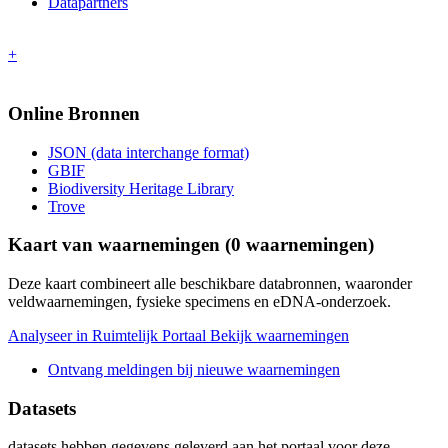
Datapartners
+
Online Bronnen
JSON (data interchange format)
GBIF
Biodiversity Heritage Library
Trove
Kaart van waarnemingen (
0
waarnemingen)
Deze kaart combineert alle beschikbare databronnen, waaronder
veldwaarnemingen, fysieke specimens en eDNA-onderzoek.
Analyseer in Ruimtelijk Portaal
Bekijk waarnemingen
Ontvang meldingen bij nieuwe waarnemingen
Datasets
datasets
hebben gegevens geleverd aan het portaal voor deze