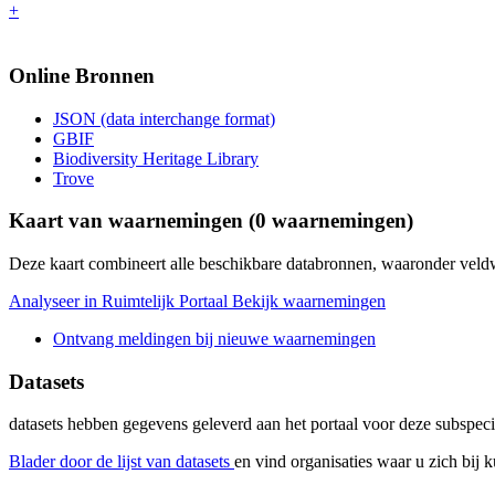
+
Online Bronnen
JSON (data interchange format)
GBIF
Biodiversity Heritage Library
Trove
Kaart van waarnemingen (
0
waarnemingen)
Deze kaart combineert alle beschikbare databronnen, waaronder ve
Analyseer in Ruimtelijk Portaal
Bekijk waarnemingen
Ontvang meldingen bij nieuwe waarnemingen
Datasets
datasets
hebben gegevens geleverd aan het portaal voor deze subspeci
Blader door de lijst van datasets
en vind organisaties waar u zich bij 