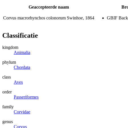
Geaccepteerde naam
Br
Corvus macrorhynchos colonorum
Swinhoe, 1864
GBIF Back
Classificatie
kingdom
Animalia
phylum
Chordata
class
Aves
order
Passeriformes
family
Corvidae
genus
Corvus