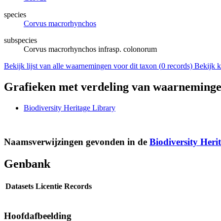
species
Corvus macrorhynchos
subspecies
Corvus macrorhynchos infrasp. colonorum
Bekijk lijst van alle waarnemingen voor dit taxon (
0
records)
Bekijk k
Grafieken met verdeling van waarneminge
Biodiversity Heritage Library
Naamsverwijzingen gevonden in de
Biodiversity Heri
Genbank
Datasets
Licentie
Records
Hoofdafbeelding