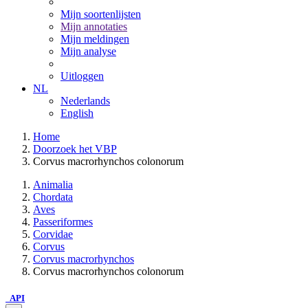
Mijn soortenlijsten
Mijn annotaties
Mijn meldingen
Mijn analyse
Uitloggen
NL
Nederlands
English
Home
Doorzoek het VBP
Corvus macrorhynchos colonorum
Animalia
Chordata
Aves
Passeriformes
Corvidae
Corvus
Corvus macrorhynchos
Corvus macrorhynchos colonorum
API