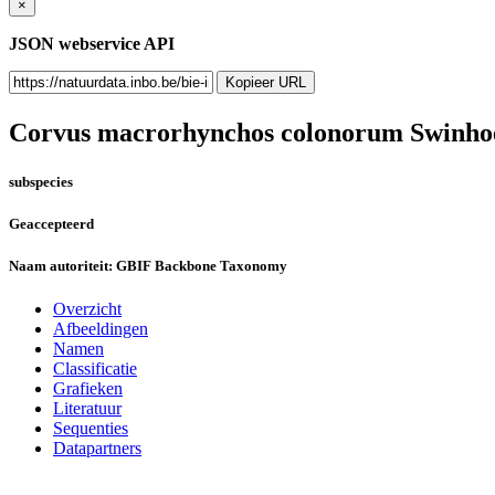
×
JSON webservice API
Kopieer URL
Corvus macrorhynchos colonorum
Swinho
subspecies
Geaccepteerd
Naam autoriteit:
GBIF Backbone Taxonomy
Overzicht
Afbeeldingen
Namen
Classificatie
Grafieken
Literatuur
Sequenties
Datapartners