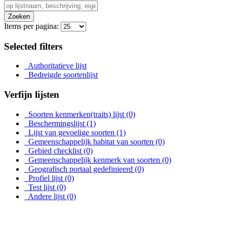
Zoeken
Items per pagina:
Selected filters
Authoritatieve lijst
Bedreigde soortenlijst
Verfijn lijsten
Soorten kenmerken(traits) lijst
(0)
Beschermingslijst
(1)
Lijst van gevoelige soorten
(1)
Gemeenschappelijk habitat van soorten
(0)
Gebied checklist
(0)
Gemeenschappelijk kenmerk van soorten
(0)
Geografisch portaal gedefinieerd
(0)
Profiel lijst
(0)
Test lijst
(0)
Andere lijst
(0)