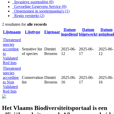
Invasieve soortenlijst
(0)
Gevoelige Gegevens Service
(0)
Opgenomen in soortenpagina's
(1)
Regio verstrekt
(2)
2 resultaten for
alle records
Datum
Datum
Datum
Lijstnaam
Lijsttype
Eigenaar
ingediend
bijgewerkt
geüploa
Threatened
species
according
Sensitive list
Dimitri
2025-06-
2025-06-
2025-06-
to
of species
Brosens
12
17
12
Validated
Red lists
Threatened
species
according
Conservation
Dimitri
2025-06-
2025-06-
2025-06-
to Non
list
Brosens
16
17
16
Validated
Red lists
Het Vlaams Biodiversiteitsportaal is een