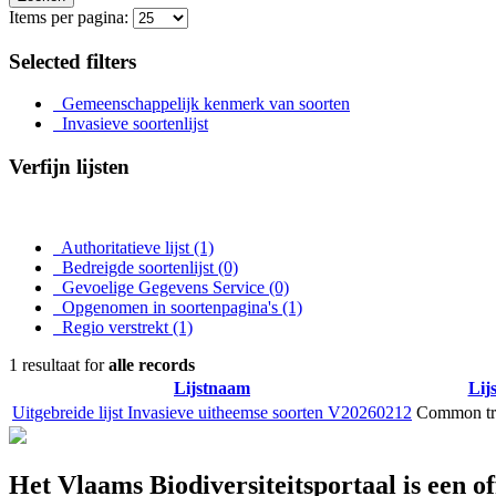
Items per pagina:
Selected filters
Gemeenschappelijk kenmerk van soorten
Invasieve soortenlijst
Verfijn lijsten
Authoritatieve lijst
(1)
Bedreigde soortenlijst
(0)
Gevoelige Gegevens Service
(0)
Opgenomen in soortenpagina's
(1)
Regio verstrekt
(1)
1 resultaat for
alle records
Lijstnaam
Lij
Uitgebreide lijst Invasieve uitheemse soorten V20260212
Common tra
Het Vlaams Biodiversiteitsportaal is een o