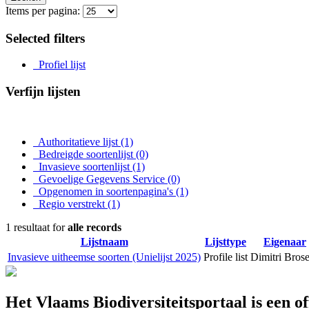
Items per pagina:
Selected filters
Profiel lijst
Verfijn lijsten
Authoritatieve lijst
(1)
Bedreigde soortenlijst
(0)
Invasieve soortenlijst
(1)
Gevoelige Gegevens Service
(0)
Opgenomen in soortenpagina's
(1)
Regio verstrekt
(1)
1 resultaat for
alle records
Lijstnaam
Lijsttype
Eigenaar
Invasieve uitheemse soorten (Unielijst 2025)
Profile list
Dimitri Bros
Het Vlaams Biodiversiteitsportaal is een o