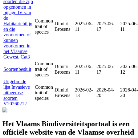
soorten die zijn
opgenomen in
bijlage IV van
de
Common
Habitatrichtlijn,
Dimitri
2025-06-
2025-06-
2025-06-
trait of
en die
Brosens
11
17
11
species
voorkomen of
kunnen
voorkomen in
het Vlaamse
Gewest. Cat3
Common
Dimitri
2025-06-
2025-06-
2025-06-
Soortenbesluit
trait of
Brosens
11
17
12
species
Uitgebreide
lijst Invasieve
Common
Dimitri
2026-02-
2026-04-
2026-04-
uitheemse
trait of
Brosens
13
20
20
soorten
species
V20260212
Het Vlaams Biodiversiteitsportaal is een
officiële website van de Vlaamse overheid