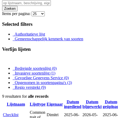
Zoeken
Items per pagina:
Selected filters
Authoritatieve lijst
Gemeenschappelijk kenmerk van soorten
Verfijn lijsten
Bedreigde soortenlijst
(0)
Invasieve soortenlijst
(1)
Gevoelige Gegevens Service
(0)
Opgenomen in soortenpagina's
(3)
Regio verstrekt
(9)
9 resultaten for
alle records
Datum
Datum
Datum
Lijstnaam
Lijsttype
Eigenaar
ingediend
bijgewerkt
geüploa
Common
Checklist
Dimitri
2025-06-
2026-05-
2025-06-
trait of