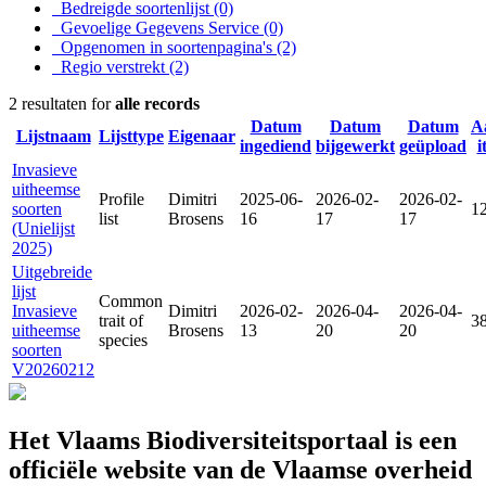
Bedreigde soortenlijst
(0)
Gevoelige Gegevens Service
(0)
Opgenomen in soortenpagina's
(2)
Regio verstrekt
(2)
2 resultaten for
alle records
Datum
Datum
Datum
A
Lijstnaam
Lijsttype
Eigenaar
ingediend
bijgewerkt
geüpload
i
Invasieve
uitheemse
Profile
Dimitri
2025-06-
2026-02-
2026-02-
soorten
1
list
Brosens
16
17
17
(Unielijst
2025)
Uitgebreide
lijst
Common
Invasieve
Dimitri
2026-02-
2026-04-
2026-04-
trait of
3
uitheemse
Brosens
13
20
20
species
soorten
V20260212
Het Vlaams Biodiversiteitsportaal is een
officiële website van de Vlaamse overheid