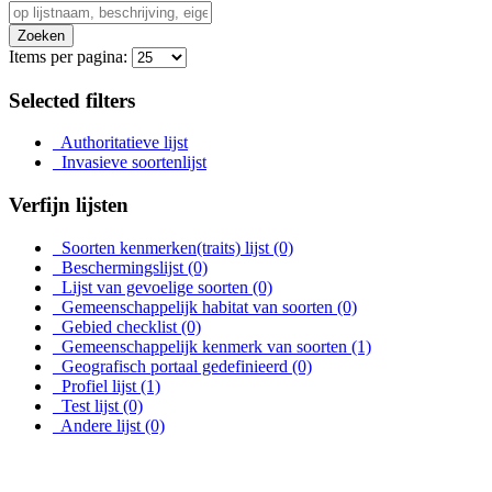
Zoeken
Items per pagina:
Selected filters
Authoritatieve lijst
Invasieve soortenlijst
Verfijn lijsten
Soorten kenmerken(traits) lijst
(0)
Beschermingslijst
(0)
Lijst van gevoelige soorten
(0)
Gemeenschappelijk habitat van soorten
(0)
Gebied checklist
(0)
Gemeenschappelijk kenmerk van soorten
(1)
Geografisch portaal gedefinieerd
(0)
Profiel lijst
(1)
Test lijst
(0)
Andere lijst
(0)