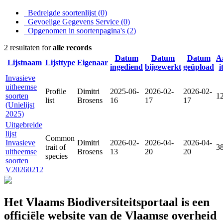
Bedreigde soortenlijst
(0)
Gevoelige Gegevens Service
(0)
Opgenomen in soortenpagina's
(2)
2 resultaten for
alle records
Datum
Datum
Datum
A
Lijstnaam
Lijsttype
Eigenaar
ingediend
bijgewerkt
geüpload
i
Invasieve
uitheemse
Profile
Dimitri
2025-06-
2026-02-
2026-02-
soorten
1
list
Brosens
16
17
17
(Unielijst
2025)
Uitgebreide
lijst
Common
Invasieve
Dimitri
2026-02-
2026-04-
2026-04-
trait of
3
uitheemse
Brosens
13
20
20
species
soorten
V20260212
Het Vlaams Biodiversiteitsportaal is een
officiële website van de Vlaamse overheid