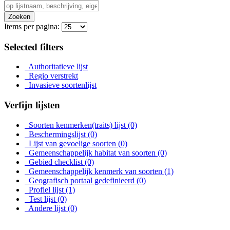
Zoeken
Items per pagina:
Selected filters
Authoritatieve lijst
Regio verstrekt
Invasieve soortenlijst
Verfijn lijsten
Soorten kenmerken(traits) lijst
(0)
Beschermingslijst
(0)
Lijst van gevoelige soorten
(0)
Gemeenschappelijk habitat van soorten
(0)
Gebied checklist
(0)
Gemeenschappelijk kenmerk van soorten
(1)
Geografisch portaal gedefinieerd
(0)
Profiel lijst
(1)
Test lijst
(0)
Andere lijst
(0)