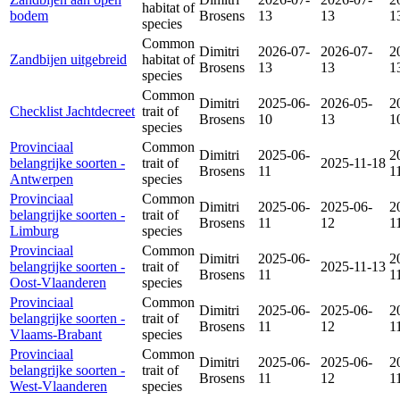
habitat of
bodem
Brosens
13
13
1
species
Common
Dimitri
2026-07-
2026-07-
2
Zandbijen uitgebreid
habitat of
Brosens
13
13
1
species
Common
Dimitri
2025-06-
2026-05-
2
Checklist Jachtdecreet
trait of
Brosens
10
13
1
species
Provinciaal
Common
Dimitri
2025-06-
2
belangrijke soorten -
trait of
2025-11-18
Brosens
11
1
Antwerpen
species
Provinciaal
Common
Dimitri
2025-06-
2025-06-
2
belangrijke soorten -
trait of
Brosens
11
12
1
Limburg
species
Provinciaal
Common
Dimitri
2025-06-
2
belangrijke soorten -
trait of
2025-11-13
Brosens
11
1
Oost-Vlaanderen
species
Provinciaal
Common
Dimitri
2025-06-
2025-06-
2
belangrijke soorten -
trait of
Brosens
11
12
1
Vlaams-Brabant
species
Provinciaal
Common
Dimitri
2025-06-
2025-06-
2
belangrijke soorten -
trait of
Brosens
11
12
1
West-Vlaanderen
species