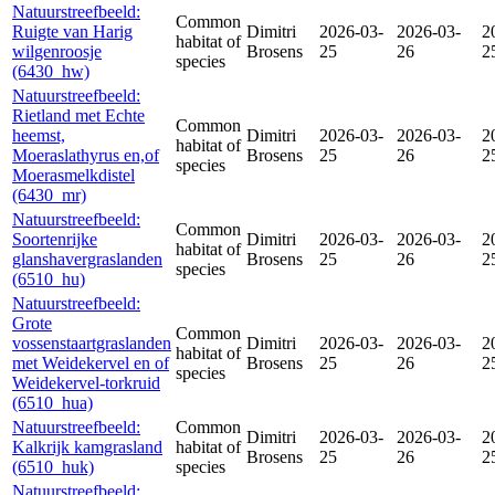
Natuurstreefbeeld:
Common
Ruigte van Harig
Dimitri
2026-03-
2026-03-
2
habitat of
wilgenroosje
Brosens
25
26
2
species
(6430_hw)
Natuurstreefbeeld:
Rietland met Echte
Common
heemst,
Dimitri
2026-03-
2026-03-
2
habitat of
Moeraslathyrus en,of
Brosens
25
26
2
species
Moerasmelkdistel
(6430_mr)
Natuurstreefbeeld:
Common
Soortenrijke
Dimitri
2026-03-
2026-03-
2
habitat of
glanshavergraslanden
Brosens
25
26
2
species
(6510_hu)
Natuurstreefbeeld:
Grote
Common
vossenstaartgraslanden
Dimitri
2026-03-
2026-03-
2
habitat of
met Weidekervel en of
Brosens
25
26
2
species
Weidekervel-torkruid
(6510_hua)
Natuurstreefbeeld:
Common
Dimitri
2026-03-
2026-03-
2
Kalkrijk kamgrasland
habitat of
Brosens
25
26
2
(6510_huk)
species
Natuurstreefbeeld: