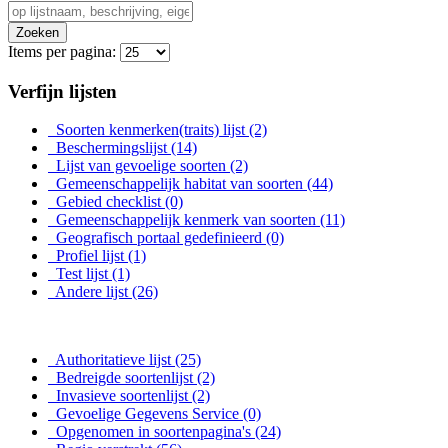
Zoeken
Items per pagina:
Verfijn lijsten
Soorten kenmerken(traits) lijst
(2)
Beschermingslijst
(14)
Lijst van gevoelige soorten
(2)
Gemeenschappelijk habitat van soorten
(44)
Gebied checklist
(0)
Gemeenschappelijk kenmerk van soorten
(11)
Geografisch portaal gedefinieerd
(0)
Profiel lijst
(1)
Test lijst
(1)
Andere lijst
(26)
Authoritatieve lijst
(25)
Bedreigde soortenlijst
(2)
Invasieve soortenlijst
(2)
Gevoelige Gegevens Service
(0)
Opgenomen in soortenpagina's
(24)