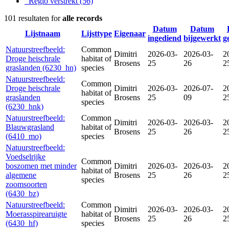
Regio verstrekt
(56)
101 resultaten for
alle records
Datum
Datum
Lijstnaam
Lijsttype
Eigenaar
ingediend
bijgewerkt
g
Natuurstreefbeeld:
Common
Dimitri
2026-03-
2026-03-
2
Droge heischrale
habitat of
Brosens
25
26
2
graslanden (6230_hn)
species
Natuurstreefbeeld:
Common
Droge heischrale
Dimitri
2026-03-
2026-07-
2
habitat of
graslanden
Brosens
25
09
2
species
(6230_hnk)
Natuurstreefbeeld:
Common
Dimitri
2026-03-
2026-03-
2
Blauwgrasland
habitat of
Brosens
25
26
2
(6410_mo)
species
Natuurstreefbeeld:
Voedselrijke
Common
boszomen met minder
Dimitri
2026-03-
2026-03-
2
habitat of
algemene
Brosens
25
26
2
species
zoomsoorten
(6430_bz)
Natuurstreefbeeld:
Common
Dimitri
2026-03-
2026-03-
2
Moerasspirearuigte
habitat of
Brosens
25
26
2
(6430_hf)
species