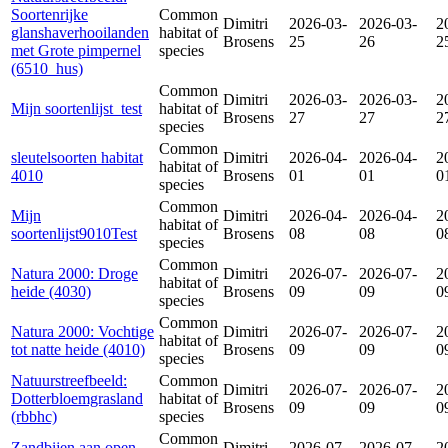
Soortenrijke
Common
Dimitri
2026-03-
2026-03-
2
glanshaverhooilanden
habitat of
Brosens
25
26
2
met Grote pimpernel
species
(6510_hus)
Common
Dimitri
2026-03-
2026-03-
2
Mijn soortenlijst_test
habitat of
Brosens
27
27
2
species
Common
sleutelsoorten habitat
Dimitri
2026-04-
2026-04-
2
habitat of
4010
Brosens
01
01
0
species
Common
Mijn
Dimitri
2026-04-
2026-04-
2
habitat of
soortenlijst9010Test
Brosens
08
08
0
species
Common
Natura 2000: Droge
Dimitri
2026-07-
2026-07-
2
habitat of
heide (4030)
Brosens
09
09
0
species
Common
Natura 2000: Vochtige
Dimitri
2026-07-
2026-07-
2
habitat of
tot natte heide (4010)
Brosens
09
09
0
species
Natuurstreefbeeld:
Common
Dimitri
2026-07-
2026-07-
2
Dotterbloemgrasland
habitat of
Brosens
09
09
0
(rbbhc)
species
Common
Zandbijen aan open
Dimitri
2026-07-
2026-07-
2