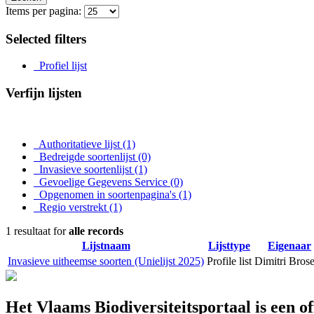
Items per pagina:
Selected filters
Profiel lijst
Verfijn lijsten
Authoritatieve lijst
(1)
Bedreigde soortenlijst
(0)
Invasieve soortenlijst
(1)
Gevoelige Gegevens Service
(0)
Opgenomen in soortenpagina's
(1)
Regio verstrekt
(1)
1 resultaat for
alle records
Lijstnaam
Lijsttype
Eigenaar
Invasieve uitheemse soorten (Unielijst 2025)
Profile list
Dimitri Bros
Het Vlaams Biodiversiteitsportaal is een o