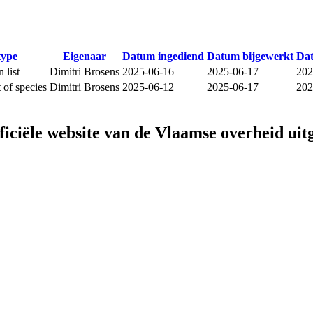
type
Eigenaar
Datum ingediend
Datum bijgewerkt
Da
 list
Dimitri Brosens
2025-06-16
2025-06-17
202
t of species
Dimitri Brosens
2025-06-12
2025-06-17
202
fficiële website van de Vlaamse overheid
uit