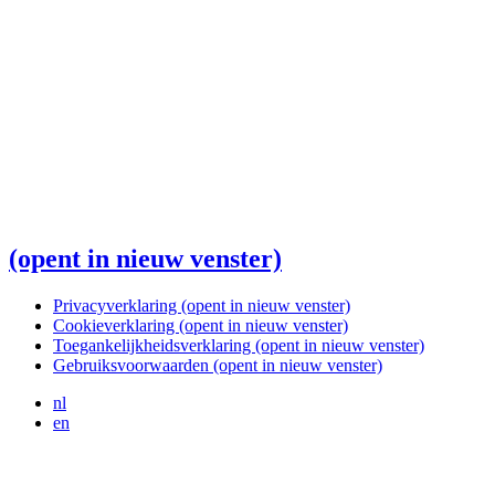
(opent in nieuw venster)
Privacyverklaring
(opent in nieuw venster)
Cookieverklaring
(opent in nieuw venster)
Toegankelijkheidsverklaring
(opent in nieuw venster)
Gebruiksvoorwaarden
(opent in nieuw venster)
nl
en