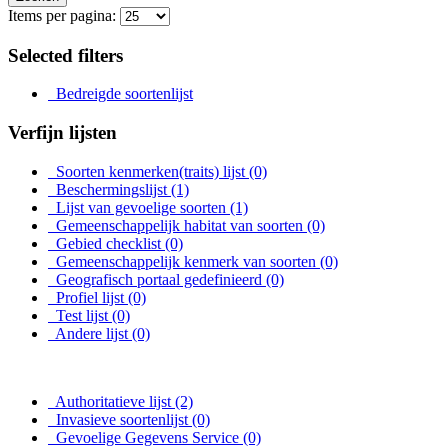
Items per pagina:
Selected filters
Bedreigde soortenlijst
Verfijn lijsten
Soorten kenmerken(traits) lijst
(0)
Beschermingslijst
(1)
Lijst van gevoelige soorten
(1)
Gemeenschappelijk habitat van soorten
(0)
Gebied checklist
(0)
Gemeenschappelijk kenmerk van soorten
(0)
Geografisch portaal gedefinieerd
(0)
Profiel lijst
(0)
Test lijst
(0)
Andere lijst
(0)
Authoritatieve lijst
(2)
Invasieve soortenlijst
(0)
Gevoelige Gegevens Service
(0)