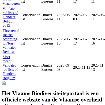
list
Brosens
11
17
11
Vlaanderen
Validated
red lists of
Conservation
Dimitri
2025-06-
2025-09-
2025-06-
Flanders,
list
Brosens
11
03
11
Belgium
2015
Threatened
species
according
Conservation
Dimitri
2025-06-
2025-06-
2025-06-
to Non
list
Brosens
16
17
16
Validated
Red lists
Most
recent
Validated
Conservation
Dimitri
2025-09-
2025-11-
2025-11-13
red lists of
list
Brosens
03
13
Flanders,
Belgium
Het Vlaams Biodiversiteitsportaal is een
officiële website van de Vlaamse overheid