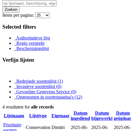
Zoeken
Items per pagina:
Selected filters
Authoritatieve lijst
Regio verstrekt
Beschermingslijst
Verfijn lijsten
Bedreigde soortenlijst
(1)
Invasieve soortenlijst
(0)
Gevoelige Gegevens Service
(0)
Opgenomen in soortenpagina's
(12)
4 resultaten for
alle records
Datum
Datum
Datum
Lijstnaam
Lijsttype
Eigenaar
ingediend
bijgewerkt
geüploa
Prioritaire
Conservation
Dimitri
2025-06-
2025-06-
2025-06-
soorten