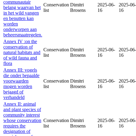
communautair
Conservation
Dimitri
2025-06-
2025-06
belang waarvan het
list
Brosens
16
16
in het wild vangen
en benutten kan
worden
onderworpen aan
beheersmaatregelen.
Annex IV :on the
conservation of
Conservation
Dimitri
2025-06-
2025-06
natural habitats and
list
Brosens
16
16
of wild fauna and
flora
Annex III: vogels
die onder bepaalde
voorwaarden
Conservation
Dimitri
2025-06-
2025-06
mogen worden
list
Brosens
16
16
bejaagd of
verhandeld
Annex II: animal
and plant species of
community interest
whose conservation
Conservation
Dimitri
2025-06-
2025-06
requires the
list
Brosens
16
16
designation of