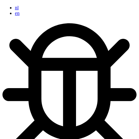
nl
en