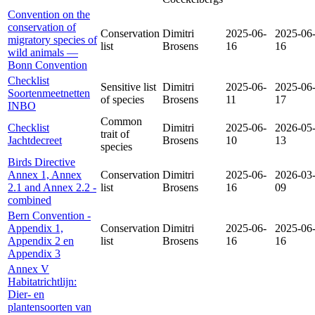
Convention on the
conservation of
Conservation
Dimitri
2025-06-
2025-06
migratory species of
list
Brosens
16
16
wild animals —
Bonn Convention
Checklist
Sensitive list
Dimitri
2025-06-
2025-06
Soortenmeetnetten
of species
Brosens
11
17
INBO
Common
Checklist
Dimitri
2025-06-
2026-05
trait of
Jachtdecreet
Brosens
10
13
species
Birds Directive
Annex 1, Annex
Conservation
Dimitri
2025-06-
2026-03
2.1 and Annex 2.2 -
list
Brosens
16
09
combined
Bern Convention -
Appendix 1,
Conservation
Dimitri
2025-06-
2025-06
Appendix 2 en
list
Brosens
16
16
Appendix 3
Annex V
Habitatrichtlijn:
Dier- en
plantensoorten van