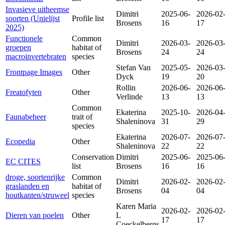
Invasieve uitheemse
Dimitri
2025-06-
2026-02
soorten (Unielijst
Profile list
Brosens
16
17
2025)
Functionele
Common
Dimitri
2026-03-
2026-03
groepen
habitat of
Brosens
24
24
macroinvertebraten
species
Stefan Van
2025-05-
2026-03
Frontpage Images
Other
Dyck
19
20
Rollin
2026-06-
2026-06
Freatofyten
Other
Verlinde
13
13
Common
Ekaterina
2025-10-
2026-04
Faunabeheer
trait of
Shaleninova
31
29
species
Ekaterina
2026-07-
2026-07
Ecopedia
Other
Shaleninova
22
22
Conservation
Dimitri
2025-06-
2025-06
EC CITES
list
Brosens
16
16
droge, soortenrijke
Common
Dimitri
2026-02-
2026-02
graslanden en
habitat of
Brosens
04
04
houtkanten/struweel
species
Karen Maria
2026-02-
2026-02
Dieren van poelen
Other
L
17
17
Coeckelbergs