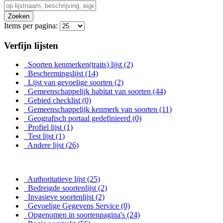
Zoeken
Items per pagina:
Verfijn lijsten
Soorten kenmerken(traits) lijst
(2)
Beschermingslijst
(14)
Lijst van gevoelige soorten
(2)
Gemeenschappelijk habitat van soorten
(44)
Gebied checklist
(0)
Gemeenschappelijk kenmerk van soorten
(11)
Geografisch portaal gedefinieerd
(0)
Profiel lijst
(1)
Test lijst
(1)
Andere lijst
(26)
Authoritatieve lijst
(25)
Bedreigde soortenlijst
(2)
Invasieve soortenlijst
(2)
Gevoelige Gegevens Service
(0)
Opgenomen in soortenpagina's
(24)