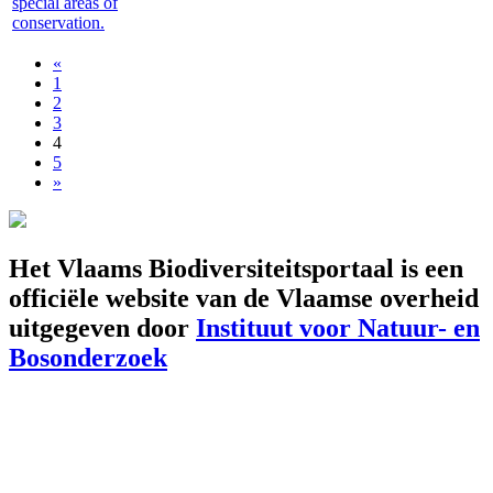
special areas of
conservation.
«
1
2
3
4
5
»
Het Vlaams Biodiversiteitsportaal is een
officiële website van de Vlaamse overheid
uitgegeven door
Instituut voor Natuur- en
Bosonderzoek