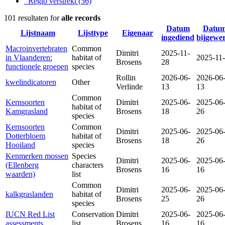
Regio verstrekt
(56)
101 resultaten for
alle records
Datum
Datu
Lijstnaam
Lijsttype
Eigenaar
ingediend
bijgewe
Macroinvertebraten
Common
Dimitri
2025-11-
in Vlaanderen:
habitat of
2025-11
Brosens
28
functionele groepen
species
Rollin
2026-06-
2026-06
kwelindicatoren
Other
Verlinde
13
13
Common
Kernsoorten
Dimitri
2025-06-
2025-06
habitat of
Kamgrasland
Brosens
18
26
species
Kernsoorten
Common
Dimitri
2025-06-
2025-06
Dotterbloem
habitat of
Brosens
18
26
Hooiland
species
Kenmerken mossen
Species
Dimitri
2025-06-
2025-06
(Ellenberg
characters
Brosens
16
16
waarden)
list
Common
Dimitri
2025-06-
2025-06
kalkgraslanden
habitat of
Brosens
25
26
species
IUCN Red List
Conservation
Dimitri
2025-06-
2025-06
assessments
list
Brosens
16
16