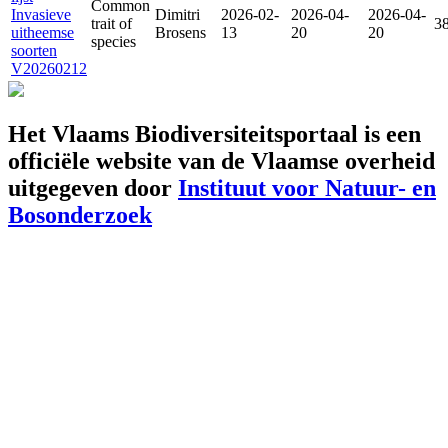
Common
Invasieve
Dimitri
2026-02-
2026-04-
2026-04-
trait of
3
uitheemse
Brosens
13
20
20
species
soorten
V20260212
Het Vlaams Biodiversiteitsportaal is een
officiële website van de Vlaamse overheid
uitgegeven door
Instituut voor Natuur- en
Bosonderzoek