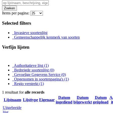
Zoeken
Items per pagina:
Selected filters
Invasieve soortenlijst
Gemeenschappelijk kenmerk van soorten
Verfijn lijsten
Authoritatieve lijst
(1)
Bedreigde soortenlijst
(0)
Gevoelige Gegevens Service
(0)
Opgenomen in soortenpagina's
(1)
Regio verstrekt
(1)
1 resultaat for
alle records
Datum
Datum
Datum
A
Lijstnaam
Lijsttype
Eigenaar
ingediend
bijgewerkt
geüpload
i
Uitgebreide
lijst