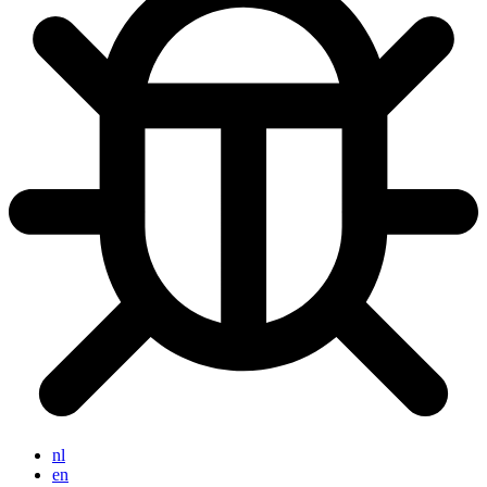
nl
en