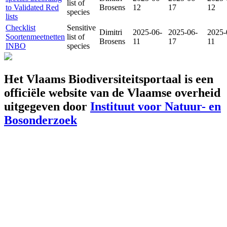
list of
to Validated Red
Brosens
12
17
12
species
lists
Checklist
Sensitive
Dimitri
2025-06-
2025-06-
2025-
Soortenmeetnetten
list of
Brosens
11
17
11
INBO
species
Het Vlaams Biodiversiteitsportaal is een
officiële website van de Vlaamse overheid
uitgegeven door
Instituut voor Natuur- en
Bosonderzoek