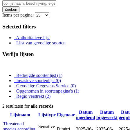
Zoeken
Items per pagina:
Selected filters
Authoritatieve lijst
Lijst van gevoelige soorten
Verfijn lijsten
Bedreigde soortenlijst
(1)
Invasieve soortenlijst
(0)
Gevoelige Gegevens Service
(0)
Opgenomen in soortenpagina's
(1)
Regio verstrekt
(2)
2 resultaten for
alle records
Datum
Datum
Dat
Lijstnaam
Lijsttype
Eigenaar
ingediend
bijgewerkt
geüpl
Threatened
Sensitive
species according
Dimitri
2025-06-
2025-06-
2025-