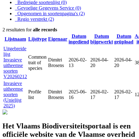
Bedreigde soortenlijst
(0)
Gevoelige Gegevens Service
(0)
Opgenomen in soortenpagina's
(2)
Regio verstrekt
(2)
2 resultaten for
alle records
Datum
Datum
Datum
A
Lijstnaam
Lijsttype
Eigenaar
ingediend
bijgewerkt
geüpload
i
Uitgebreide
lijst
Common
Invasieve
Dimitri
2026-02-
2026-04-
2026-04-
trait of
3
uitheemse
Brosens
13
20
20
species
soorten
V20260212
Invasieve
uitheemse
Profile
Dimitri
2025-06-
2026-02-
2026-02-
soorten
1
list
Brosens
16
17
17
(Unielijst
2025)
Het Vlaams Biodiversiteitsportaal is een
officiële website van de Vlaamse overheid