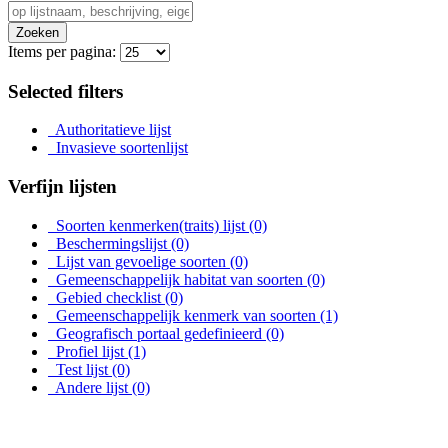
Zoeken
Items per pagina:
Selected filters
Authoritatieve lijst
Invasieve soortenlijst
Verfijn lijsten
Soorten kenmerken(traits) lijst
(0)
Beschermingslijst
(0)
Lijst van gevoelige soorten
(0)
Gemeenschappelijk habitat van soorten
(0)
Gebied checklist
(0)
Gemeenschappelijk kenmerk van soorten
(1)
Geografisch portaal gedefinieerd
(0)
Profiel lijst
(1)
Test lijst
(0)
Andere lijst
(0)