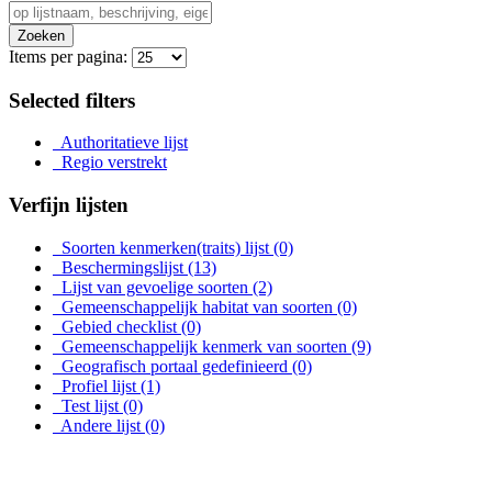
Zoeken
Items per pagina:
Selected filters
Authoritatieve lijst
Regio verstrekt
Verfijn lijsten
Soorten kenmerken(traits) lijst
(0)
Beschermingslijst
(13)
Lijst van gevoelige soorten
(2)
Gemeenschappelijk habitat van soorten
(0)
Gebied checklist
(0)
Gemeenschappelijk kenmerk van soorten
(9)
Geografisch portaal gedefinieerd
(0)
Profiel lijst
(1)
Test lijst
(0)
Andere lijst
(0)