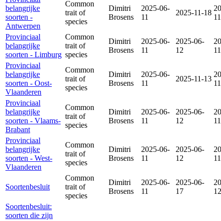
Common
belangrijke
Dimitri
2025-06-
20
trait of
2025-11-18
soorten -
Brosens
11
11
species
Antwerpen
Provinciaal
Common
Dimitri
2025-06-
2025-06-
20
belangrijke
trait of
Brosens
11
12
11
soorten - Limburg
species
Provinciaal
Common
belangrijke
Dimitri
2025-06-
20
trait of
2025-11-13
soorten - Oost-
Brosens
11
11
species
Vlaanderen
Provinciaal
Common
belangrijke
Dimitri
2025-06-
2025-06-
20
trait of
soorten - Vlaams-
Brosens
11
12
11
species
Brabant
Provinciaal
Common
belangrijke
Dimitri
2025-06-
2025-06-
20
trait of
soorten - West-
Brosens
11
12
11
species
Vlaanderen
Common
Dimitri
2025-06-
2025-06-
20
Soortenbesluit
trait of
Brosens
11
17
1
species
Soortenbesluit:
soorten die zijn