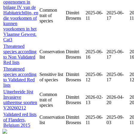
opgenomen in
bijlage IV van de
Common
Habitatrichtlijn, en
Dimitri
2025-06-
2025-06-
20
trait of
die voorkomen of
Brosens
11
17
11
species
kunnen
voorkomen in het
Vlaamse Gewest.
Cat3
Threatened
species according
Conservation
Dimitri
2025-06-
2025-06-
20
to Non Validated
list
Brosens
16
17
1
Red lists
Threatened
species according
Sensitive list
Dimitri
2025-06-
2025-06-
20
to Validated Red
of species
Brosens
12
17
1
lists
Uitgebreide lijst
Common
Invasieve
Dimitri
2026-02-
2026-04-
20
trait of
uitheemse soorten
Brosens
13
20
2
species
V20260212
Validated red lists
Conservation
Dimitri
2025-06-
2025-09-
20
of Flanders,
list
Brosens
11
03
11
Belgium 2015