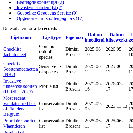
Bedreigde soortenlijst
(2)
Invasieve soortenlijst
(2)
Gevoelige Gegevens Service
(0)
Opgenomen in soortenpagina's
(17)
16 resultaten for
alle records
Datum
Datum
Lijstnaam
Lijsttype
Eigenaar
ingediend
bijgewerkt
g
Common
Checklist
Dimitri
2025-06-
2026-05-
20
trait of
Jachtdecreet
Brosens
10
13
1
species
Checklist
Sensitive list
Dimitri
2025-06-
2025-06-
20
Soortenmeetnetten
of species
Brosens
11
17
11
INBO
Invasieve
Dimitri
2025-06-
2026-02-
20
uitheemse soorten
Profile list
Brosens
16
17
1
(Unielijst 2025)
Most recent
Validated red lists
Conservation
Dimitri
2025-09-
20
2025-11-13
of Flanders,
list
Brosens
03
1
Belgium
Prioritaire soorten
Conservation
Dimitri
2025-06-
2025-06-
20
Vlaanderen
list
Brosens
11
17
11
Provinciaal