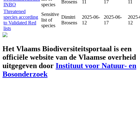
Brosens
11
17
11
INBO
species
Threatened
Sensitive
species according
Dimitri
2025-06-
2025-06-
2025-
list of
to Validated Red
Brosens
12
17
12
species
lists
Het Vlaams Biodiversiteitsportaal is een
officiële website van de Vlaamse overheid
uitgegeven door
Instituut voor Natuur- en
Bosonderzoek