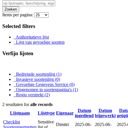
Zoeken
Items per pagina:
Selected filters
Authoritatieve lijst
Lijst van gevoelige soorten
Verfijn lijsten
Bedreigde soortenlijst
(1)
Invasieve soortenlijst
(0)
Gevoelige Gegevens Service
(0)
Opgenomen in soortenpagina's
(1)
Regio verstrekt
(2)
2 resultaten for
alle records
Datum
Datum
Dat
Lijstnaam
Lijsttype
Eigenaar
ingediend
bijgewerkt
geüpl
Checklist
Sensitive
Dimitri
2025-06-
2025-06-
2025-
Soortenmeetnetten
list of