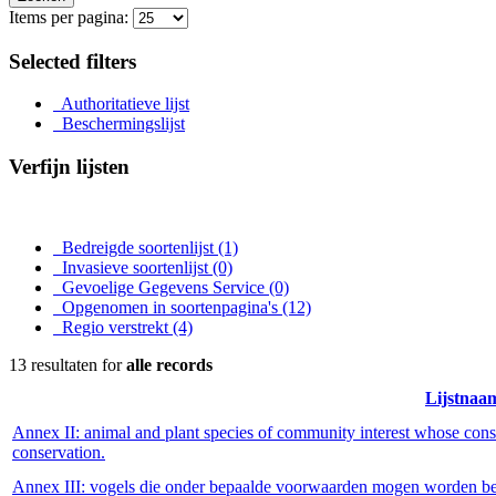
Items per pagina:
Selected filters
Authoritatieve lijst
Beschermingslijst
Verfijn lijsten
Bedreigde soortenlijst
(1)
Invasieve soortenlijst
(0)
Gevoelige Gegevens Service
(0)
Opgenomen in soortenpagina's
(12)
Regio verstrekt
(4)
13 resultaten for
alle records
Lijstnaa
Annex II: animal and plant species of community interest whose conser
conservation.
Annex III: vogels die onder bepaalde voorwaarden mogen worden be