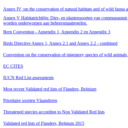
Annex IV :on the conservation of natural habitats and of wild fauna a
Annex V Habitatrichtlijn: Dier- en plantensoorten van communautair
worden onderworpen aan beheersmaatregelen.
Bern Convention - Appendix 1, Appendix 2 en Appendix 3
Birds Directive Annex 1, Annex 2.1 and Annex 2.2 - combined
Convention on the conservation of migratory species of wild anima
EC CITES
IUCN Red List assessments
Most recent Validated red lists of Flanders, Belgium
Prioritaire soorten Vlaanderen
Threatened species according to Non Validated Red lists
Validated red lists of Flanders, Belgium 2015