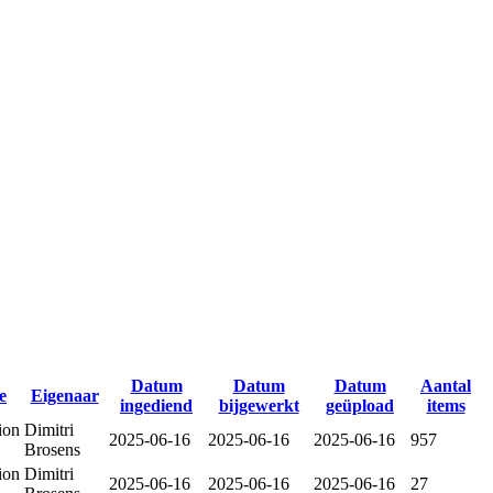
Datum
Datum
Datum
Aantal
e
Eigenaar
ingediend
bijgewerkt
geüpload
items
ion
Dimitri
2025-06-16
2025-06-16
2025-06-16
957
Brosens
ion
Dimitri
2025-06-16
2025-06-16
2025-06-16
27