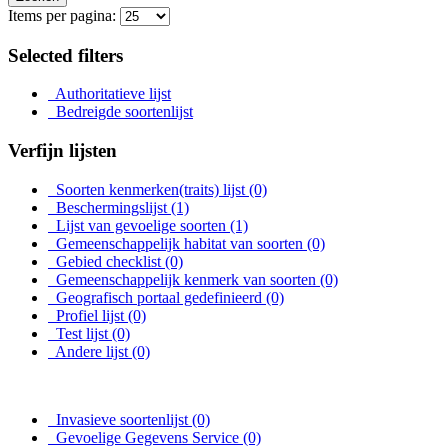
Items per pagina:
Selected filters
Authoritatieve lijst
Bedreigde soortenlijst
Verfijn lijsten
Soorten kenmerken(traits) lijst
(0)
Beschermingslijst
(1)
Lijst van gevoelige soorten
(1)
Gemeenschappelijk habitat van soorten
(0)
Gebied checklist
(0)
Gemeenschappelijk kenmerk van soorten
(0)
Geografisch portaal gedefinieerd
(0)
Profiel lijst
(0)
Test lijst
(0)
Andere lijst
(0)
Invasieve soortenlijst
(0)
Gevoelige Gegevens Service
(0)