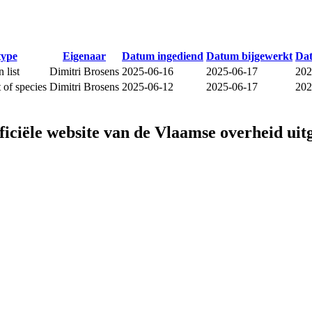
type
Eigenaar
Datum ingediend
Datum bijgewerkt
Da
 list
Dimitri Brosens
2025-06-16
2025-06-17
202
t of species
Dimitri Brosens
2025-06-12
2025-06-17
202
fficiële website van de Vlaamse overheid
uit