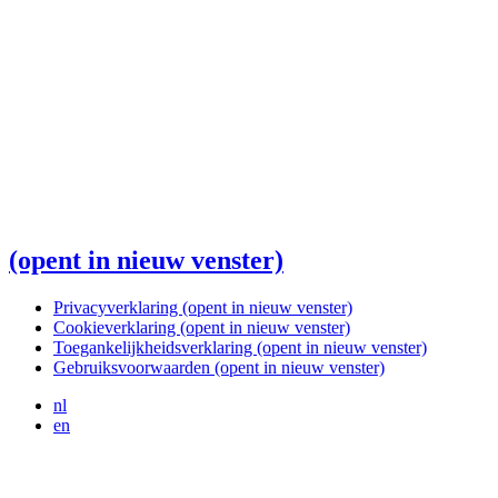
(opent in nieuw venster)
Privacyverklaring
(opent in nieuw venster)
Cookieverklaring
(opent in nieuw venster)
Toegankelijkheidsverklaring
(opent in nieuw venster)
Gebruiksvoorwaarden
(opent in nieuw venster)
nl
en