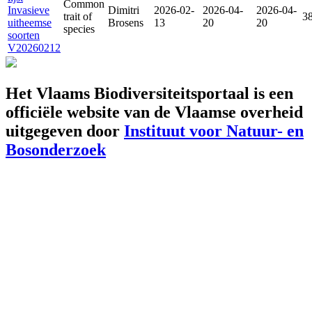
Common
Invasieve
Dimitri
2026-02-
2026-04-
2026-04-
trait of
3
uitheemse
Brosens
13
20
20
species
soorten
V20260212
Het Vlaams Biodiversiteitsportaal is een
officiële website van de Vlaamse overheid
uitgegeven door
Instituut voor Natuur- en
Bosonderzoek