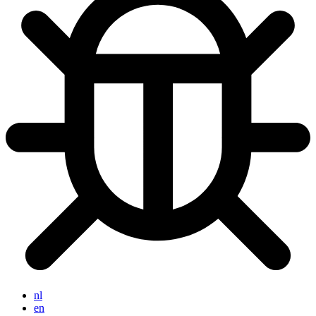
nl
en