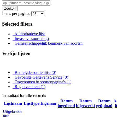
Zoeken
Items per pagina:
Selected filters
Authoritatieve lijst
Invasieve soortenlijst
Gemeenschappelijk kenmerk van soorten
Verfijn lijsten
Bedreigde soortenlijst
(0)
Gevoelige Gegevens Service
(0)
Opgenomen in soortenpagina's
(1)
Regio verstrekt
(1)
1 resultaat for
alle records
Datum
Datum
Datum
A
Lijstnaam
Lijsttype
Eigenaar
ingediend
bijgewerkt
geüpload
i
Uitgebreide
lijst