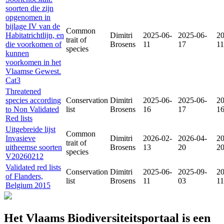
soorten die zijn
opgenomen in
bijlage IV van de
Common
Habitatrichtlijn, en
Dimitri
2025-06-
2025-06-
20
trait of
die voorkomen of
Brosens
11
17
11
species
kunnen
voorkomen in het
Vlaamse Gewest.
Cat3
Threatened
species according
Conservation
Dimitri
2025-06-
2025-06-
20
to Non Validated
list
Brosens
16
17
1
Red lists
Uitgebreide lijst
Common
Invasieve
Dimitri
2026-02-
2026-04-
20
trait of
uitheemse soorten
Brosens
13
20
2
species
V20260212
Validated red lists
Conservation
Dimitri
2025-06-
2025-09-
20
of Flanders,
list
Brosens
11
03
11
Belgium 2015
Het Vlaams Biodiversiteitsportaal is een