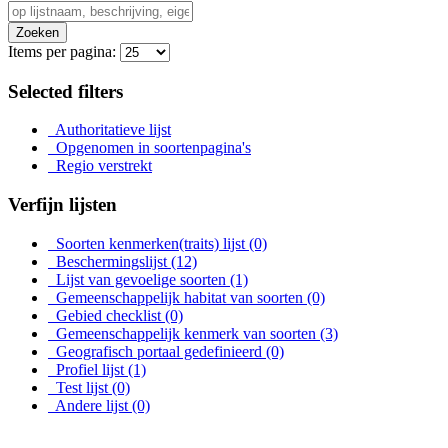
Zoeken
Items per pagina:
Selected filters
Authoritatieve lijst
Opgenomen in soortenpagina's
Regio verstrekt
Verfijn lijsten
Soorten kenmerken(traits) lijst
(0)
Beschermingslijst
(12)
Lijst van gevoelige soorten
(1)
Gemeenschappelijk habitat van soorten
(0)
Gebied checklist
(0)
Gemeenschappelijk kenmerk van soorten
(3)
Geografisch portaal gedefinieerd
(0)
Profiel lijst
(1)
Test lijst
(0)
Andere lijst
(0)