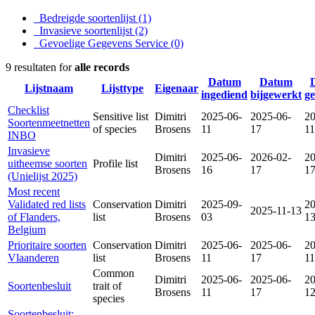
Bedreigde soortenlijst
(1)
Invasieve soortenlijst
(2)
Gevoelige Gegevens Service
(0)
9 resultaten for
alle records
Datum
Datum
Lijstnaam
Lijsttype
Eigenaar
ingediend
bijgewerkt
g
Checklist
Sensitive list
Dimitri
2025-06-
2025-06-
20
Soortenmeetnetten
of species
Brosens
11
17
11
INBO
Invasieve
Dimitri
2025-06-
2026-02-
20
uitheemse soorten
Profile list
Brosens
16
17
1
(Unielijst 2025)
Most recent
Validated red lists
Conservation
Dimitri
2025-09-
20
2025-11-13
of Flanders,
list
Brosens
03
1
Belgium
Prioritaire soorten
Conservation
Dimitri
2025-06-
2025-06-
20
Vlaanderen
list
Brosens
11
17
11
Common
Dimitri
2025-06-
2025-06-
20
Soortenbesluit
trait of
Brosens
11
17
1
species
Soortenbesluit: