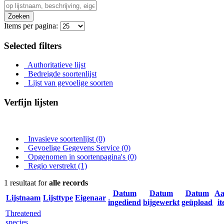
Zoeken
Items per pagina:
Selected filters
Authoritatieve lijst
Bedreigde soortenlijst
Lijst van gevoelige soorten
Verfijn lijsten
Invasieve soortenlijst
(0)
Gevoelige Gegevens Service
(0)
Opgenomen in soortenpagina's
(0)
Regio verstrekt
(1)
1 resultaat for
alle records
Datum
Datum
Datum
Aa
Lijstnaam
Lijsttype
Eigenaar
ingediend
bijgewerkt
geüpload
i
Threatened
species