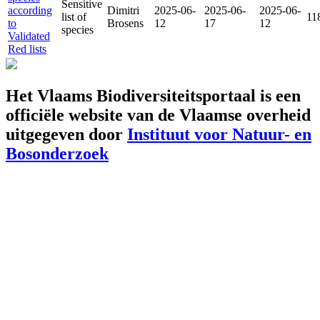
Sensitive
according
Dimitri
2025-06-
2025-06-
2025-06-
list of
11
to
Brosens
12
17
12
species
Validated
Red lists
Het Vlaams Biodiversiteitsportaal is een
officiële website van de Vlaamse overheid
uitgegeven door
Instituut voor Natuur- en
Bosonderzoek