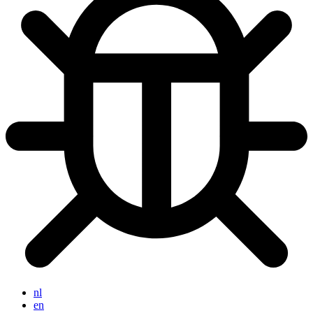
nl
en