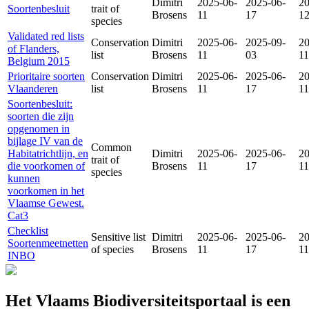
Dimitri
2025-06-
2025-06-
20
Soortenbesluit
trait of
Brosens
11
17
1
species
Validated red lists
Conservation
Dimitri
2025-06-
2025-09-
20
of Flanders,
list
Brosens
11
03
11
Belgium 2015
Prioritaire soorten
Conservation
Dimitri
2025-06-
2025-06-
20
Vlaanderen
list
Brosens
11
17
11
Soortenbesluit:
soorten die zijn
opgenomen in
bijlage IV van de
Common
Habitatrichtlijn, en
Dimitri
2025-06-
2025-06-
20
trait of
die voorkomen of
Brosens
11
17
11
species
kunnen
voorkomen in het
Vlaamse Gewest.
Cat3
Checklist
Sensitive list
Dimitri
2025-06-
2025-06-
20
Soortenmeetnetten
of species
Brosens
11
17
11
INBO
Het Vlaams Biodiversiteitsportaal is een