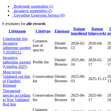
Bedreigde soortenlijst
(1)
Invasieve soortenlijst
(2)
Gevoelige Gegevens Service
(0)
9 resultaten for
alle records
Datum
Datum
Lijstnaam
Lijsttype
Eigenaar
ingediend
bijgewerkt
g
Uitgebreide lijst
Common
Invasieve
Dimitri
2026-02-
2026-04-
20
trait of
uitheemse soorten
Brosens
13
20
2
species
V20260212
Invasieve
Dimitri
2025-06-
2026-02-
20
uitheemse soorten
Profile list
Brosens
16
17
1
(Unielijst 2025)
Most recent
Validated red lists
Conservation
Dimitri
2025-09-
20
2025-11-13
of Flanders,
list
Brosens
03
1
Belgium
Threatened
species according
Conservation
Dimitri
2025-06-
2025-06-
20
to Non Validated
list
Brosens
16
17
1
Red lists
Common