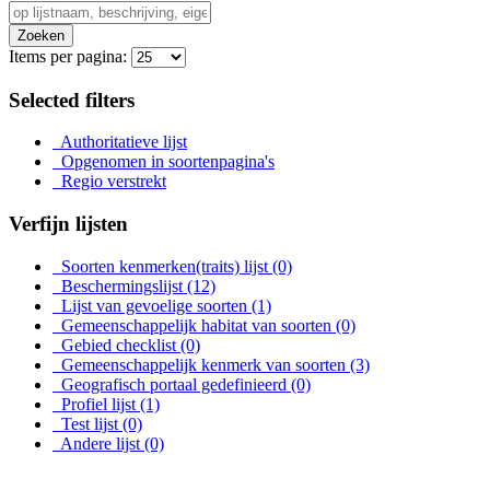
Zoeken
Items per pagina:
Selected filters
Authoritatieve lijst
Opgenomen in soortenpagina's
Regio verstrekt
Verfijn lijsten
Soorten kenmerken(traits) lijst
(0)
Beschermingslijst
(12)
Lijst van gevoelige soorten
(1)
Gemeenschappelijk habitat van soorten
(0)
Gebied checklist
(0)
Gemeenschappelijk kenmerk van soorten
(3)
Geografisch portaal gedefinieerd
(0)
Profiel lijst
(1)
Test lijst
(0)
Andere lijst
(0)