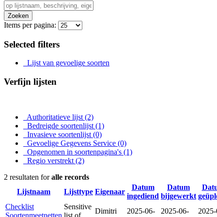
Zoeken
Items per pagina:
Selected filters
Lijst van gevoelige soorten
Verfijn lijsten
Authoritatieve lijst
(2)
Bedreigde soortenlijst
(1)
Invasieve soortenlijst
(0)
Gevoelige Gegevens Service
(0)
Opgenomen in soortenpagina's
(1)
Regio verstrekt
(2)
2 resultaten for
alle records
Datum
Datum
Dat
Lijstnaam
Lijsttype
Eigenaar
ingediend
bijgewerkt
geüpl
Checklist
Sensitive
Dimitri
2025-06-
2025-06-
2025-
Soortenmeetnetten
list of