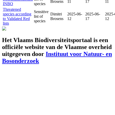
Brosens
11
17
11
INBO
species
Threatened
Sensitive
species according
Dimitri
2025-06-
2025-06-
2025-
list of
to Validated Red
Brosens
12
17
12
species
lists
Het Vlaams Biodiversiteitsportaal is een
officiële website van de Vlaamse overheid
uitgegeven door
Instituut voor Natuur- en
Bosonderzoek