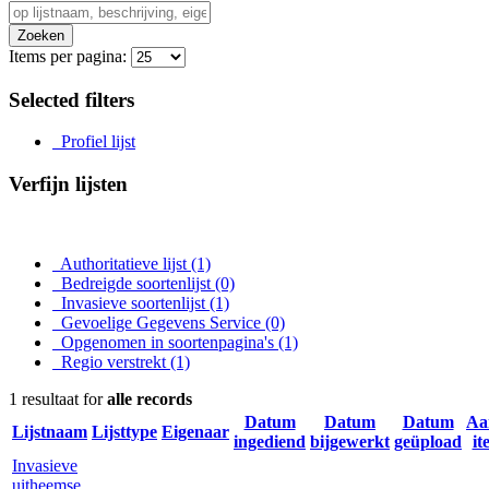
Zoeken
Items per pagina:
Selected filters
Profiel lijst
Verfijn lijsten
Authoritatieve lijst
(1)
Bedreigde soortenlijst
(0)
Invasieve soortenlijst
(1)
Gevoelige Gegevens Service
(0)
Opgenomen in soortenpagina's
(1)
Regio verstrekt
(1)
1 resultaat for
alle records
Datum
Datum
Datum
Aa
Lijstnaam
Lijsttype
Eigenaar
ingediend
bijgewerkt
geüpload
it
Invasieve
uitheemse