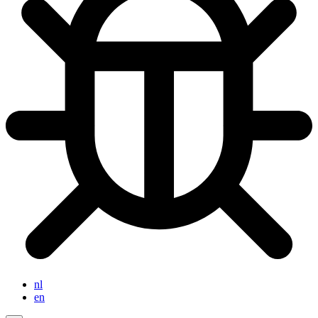
nl
en