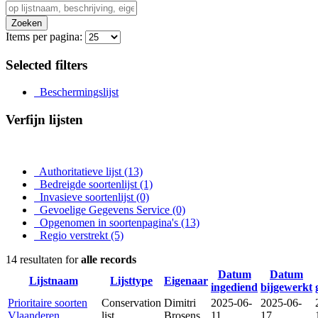
Zoeken
Items per pagina:
Selected filters
Beschermingslijst
Verfijn lijsten
Authoritatieve lijst
(13)
Bedreigde soortenlijst
(1)
Invasieve soortenlijst
(0)
Gevoelige Gegevens Service
(0)
Opgenomen in soortenpagina's
(13)
Regio verstrekt
(5)
14 resultaten for
alle records
Datum
Datum
Lijstnaam
Lijsttype
Eigenaar
ingediend
bijgewerkt
Prioritaire soorten
Conservation
Dimitri
2025-06-
2025-06-
Vlaanderen
list
Brosens
11
17