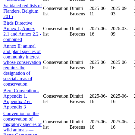
Validated red lists of
Conservation
Dimitri
2025-06-
2025-09-
Flanders, Belgium
list
Brosens
11
03
2015
Birds Directive
Annex 1, Annex
Conservation
Dimitri
2025-06-
2026-03-
2.1 and Annex 2.2 -
list
Brosens
16
09
combined
Annex II: animal
and plant species of
community interest
whose conservation
Conservation
Dimitri
2025-06-
2025-06-
requires the
list
Brosens
16
16
designation of
special areas of
conservation.
Bern Convention -
Appendix 1,
Conservation
Dimitri
2025-06-
2025-06-
Appendix 2 en
list
Brosens
16
16
Appendix 3
Convention on the
conservation of
Conservation
Dimitri
2025-06-
2025-06-
migratory species of
list
Brosens
16
16
wild animals —