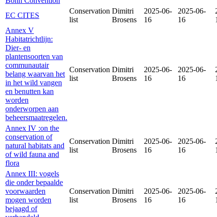
Bonn Convention
Conservation
Dimitri
2025-06-
2025-06-
EC CITES
list
Brosens
16
16
Annex V
Habitatrichtlijn:
Dier- en
plantensoorten van
communautair
Conservation
Dimitri
2025-06-
2025-06-
belang waarvan het
list
Brosens
16
16
in het wild vangen
en benutten kan
worden
onderworpen aan
beheersmaatregelen.
Annex IV :on the
conservation of
Conservation
Dimitri
2025-06-
2025-06-
natural habitats and
list
Brosens
16
16
of wild fauna and
flora
Annex III: vogels
die onder bepaalde
voorwaarden
Conservation
Dimitri
2025-06-
2025-06-
mogen worden
list
Brosens
16
16
bejaagd of