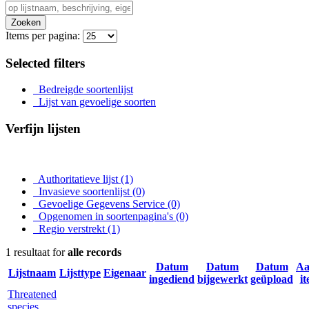
Zoeken
Items per pagina:
Selected filters
Bedreigde soortenlijst
Lijst van gevoelige soorten
Verfijn lijsten
Authoritatieve lijst
(1)
Invasieve soortenlijst
(0)
Gevoelige Gegevens Service
(0)
Opgenomen in soortenpagina's
(0)
Regio verstrekt
(1)
1 resultaat for
alle records
Datum
Datum
Datum
Aa
Lijstnaam
Lijsttype
Eigenaar
ingediend
bijgewerkt
geüpload
i
Threatened
species