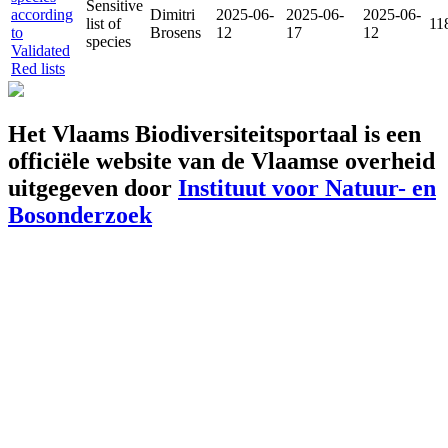
Sensitive
according
Dimitri
2025-06-
2025-06-
2025-06-
list of
11
to
Brosens
12
17
12
species
Validated
Red lists
Het Vlaams Biodiversiteitsportaal is een
officiële website van de Vlaamse overheid
uitgegeven door
Instituut voor Natuur- en
Bosonderzoek