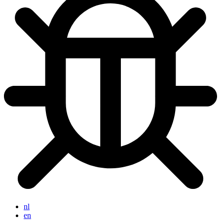
nl
en