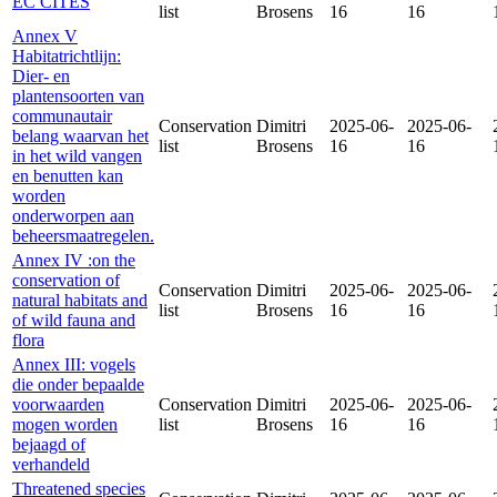
EC CITES
list
Brosens
16
16
Annex V
Habitatrichtlijn:
Dier- en
plantensoorten van
communautair
Conservation
Dimitri
2025-06-
2025-06-
belang waarvan het
list
Brosens
16
16
in het wild vangen
en benutten kan
worden
onderworpen aan
beheersmaatregelen.
Annex IV :on the
conservation of
Conservation
Dimitri
2025-06-
2025-06-
natural habitats and
list
Brosens
16
16
of wild fauna and
flora
Annex III: vogels
die onder bepaalde
voorwaarden
Conservation
Dimitri
2025-06-
2025-06-
mogen worden
list
Brosens
16
16
bejaagd of
verhandeld
Threatened species