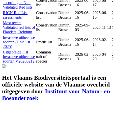
Conservation
Dimitri
2025-06-
2025-06-
according to Non
list
Brosens
16
17
Validated Red lists
IUCN Red List
Conservation
Dimitri
2025-06-
2025-06-
assessments
list
Brosens
16
16
Most recent
Conservation
Dimitri
2025-09-
Validated red lists of
2025-11-13
list
Brosens
03
Flanders, Belgium
Invasieve uitheemse
Dimitri
2025-06-
2026-02-
soorten (Unielijst
Profile list
Brosens
16
17
2025)
Uitgebreide lijst
Common
Dimitri
2026-02-
2026-04-
Invasieve uitheemse
trait of
Brosens
13
20
soorten V20260212
species
Het Vlaams Biodiversiteitsportaal is een
officiële website van de Vlaamse overheid
uitgegeven door
Instituut voor Natuur- en
Bosonderzoek