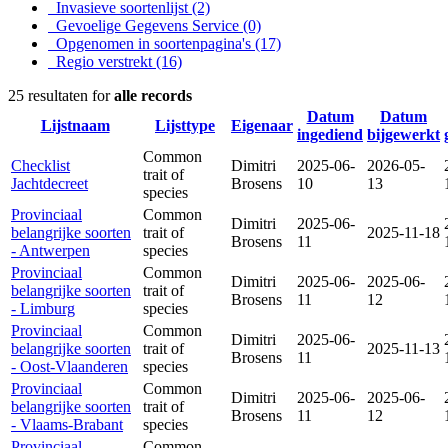
Invasieve soortenlijst
(2)
Gevoelige Gegevens Service
(0)
Opgenomen in soortenpagina's
(17)
Regio verstrekt
(16)
25 resultaten for
alle records
Datum
Datum
Lijstnaam
Lijsttype
Eigenaar
ingediend
bijgewerkt
Common
Checklist
Dimitri
2025-06-
2026-05-
trait of
Jachtdecreet
Brosens
10
13
species
Provinciaal
Common
Dimitri
2025-06-
belangrijke soorten
trait of
2025-11-18
Brosens
11
- Antwerpen
species
Provinciaal
Common
Dimitri
2025-06-
2025-06-
belangrijke soorten
trait of
Brosens
11
12
- Limburg
species
Provinciaal
Common
Dimitri
2025-06-
belangrijke soorten
trait of
2025-11-13
Brosens
11
- Oost-Vlaanderen
species
Provinciaal
Common
Dimitri
2025-06-
2025-06-
belangrijke soorten
trait of
Brosens
11
12
- Vlaams-Brabant
species
Provinciaal
Common