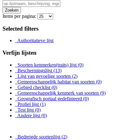
Zoeken
Items per pagina:
Selected filters
Authoritatieve lijst
Verfijn lijsten
Soorten kenmerken(traits) lijst
(0)
Beschermingslijst
(13)
Lijst van gevoelige soorten
(2)
Gemeenschappelijk habitat van soorten
(0)
Gebied checklist
(0)
Gemeenschappelijk kenmerk van soorten
(9)
Geografisch portaal gedefinieerd
(0)
Profiel lijst
(1)
Test lijst
(0)
Andere lijst
(0)
Bedreigde soortenlijst
(2)