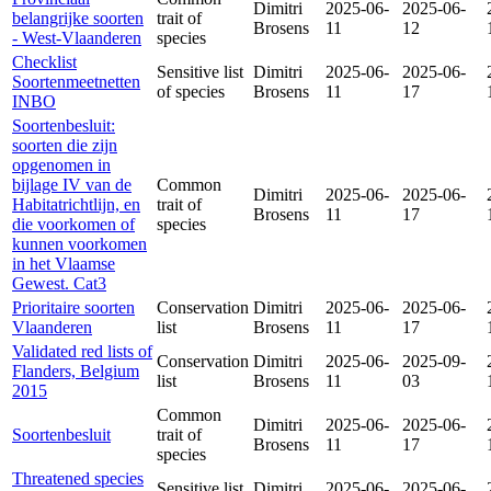
Dimitri
2025-06-
2025-06-
belangrijke soorten
trait of
Brosens
11
12
- West-Vlaanderen
species
Checklist
Sensitive list
Dimitri
2025-06-
2025-06-
Soortenmeetnetten
of species
Brosens
11
17
INBO
Soortenbesluit:
soorten die zijn
opgenomen in
bijlage IV van de
Common
Dimitri
2025-06-
2025-06-
Habitatrichtlijn, en
trait of
Brosens
11
17
die voorkomen of
species
kunnen voorkomen
in het Vlaamse
Gewest. Cat3
Prioritaire soorten
Conservation
Dimitri
2025-06-
2025-06-
Vlaanderen
list
Brosens
11
17
Validated red lists of
Conservation
Dimitri
2025-06-
2025-09-
Flanders, Belgium
list
Brosens
11
03
2015
Common
Dimitri
2025-06-
2025-06-
Soortenbesluit
trait of
Brosens
11
17
species
Threatened species
Sensitive list
Dimitri
2025-06-
2025-06-