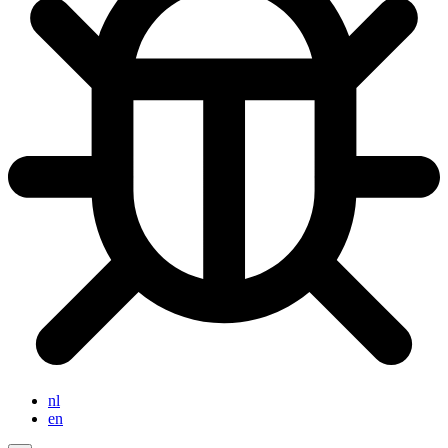
nl
en