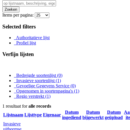
Zoeken
Items per pagina:
Selected filters
Authoritatieve lijst
Profiel lijst
Verfijn lijsten
Bedreigde soortenlijst
(0)
Invasieve soortenlijst
(1)
Gevoelige Gegevens Service
(0)
Opgenomen in soortenpagina's
(1)
Regio verstrekt
(1)
1 resultaat for
alle records
Datum
Datum
Datum
Aa
Lijstnaam
Lijsttype
Eigenaar
ingediend
bijgewerkt
geüpload
it
Invasieve
uitheemse