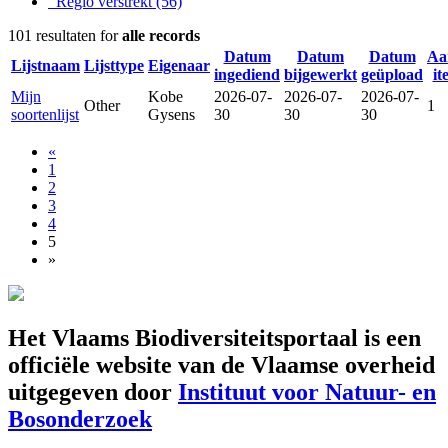
Regio verstrekt
(56)
101 resultaten for
alle records
Datum
Datum
Datum
Aa
Lijstnaam
Lijsttype
Eigenaar
ingediend
bijgewerkt
geüpload
it
Mijn
Kobe
2026-07-
2026-07-
2026-07-
Other
1
soortenlijst
Gysens
30
30
30
«
1
2
3
4
5
»
Het Vlaams Biodiversiteitsportaal is een
officiële website van de Vlaamse overheid
uitgegeven door
Instituut voor Natuur- en
Bosonderzoek