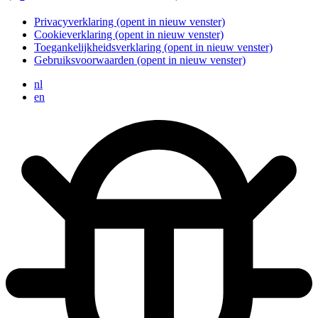
Privacyverklaring
(opent in nieuw venster)
Cookieverklaring
(opent in nieuw venster)
Toegankelijkheidsverklaring
(opent in nieuw venster)
Gebruiksvoorwaarden
(opent in nieuw venster)
nl
en