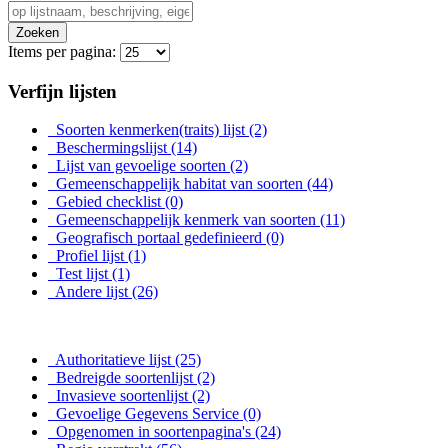
Zoeken
Items per pagina:
Verfijn lijsten
Soorten kenmerken(traits) lijst
(2)
Beschermingslijst
(14)
Lijst van gevoelige soorten
(2)
Gemeenschappelijk habitat van soorten
(44)
Gebied checklist
(0)
Gemeenschappelijk kenmerk van soorten
(11)
Geografisch portaal gedefinieerd
(0)
Profiel lijst
(1)
Test lijst
(1)
Andere lijst
(26)
Authoritatieve lijst
(25)
Bedreigde soortenlijst
(2)
Invasieve soortenlijst
(2)
Gevoelige Gegevens Service
(0)
Opgenomen in soortenpagina's
(24)