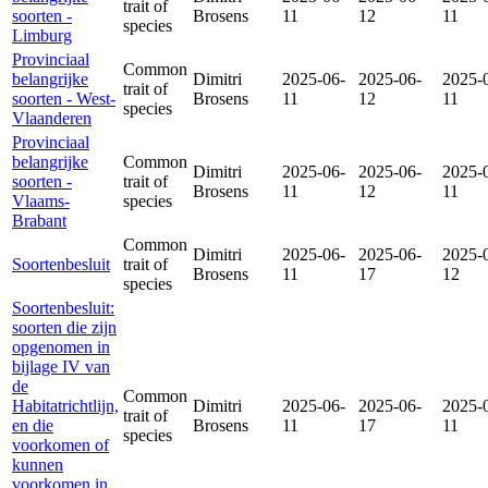
trait of
soorten -
Brosens
11
12
11
species
Limburg
Provinciaal
Common
belangrijke
Dimitri
2025-06-
2025-06-
2025-
trait of
soorten - West-
Brosens
11
12
11
species
Vlaanderen
Provinciaal
belangrijke
Common
Dimitri
2025-06-
2025-06-
2025-
soorten -
trait of
Brosens
11
12
11
Vlaams-
species
Brabant
Common
Dimitri
2025-06-
2025-06-
2025-
Soortenbesluit
trait of
Brosens
11
17
12
species
Soortenbesluit:
soorten die zijn
opgenomen in
bijlage IV van
de
Common
Habitatrichtlijn,
Dimitri
2025-06-
2025-06-
2025-
trait of
en die
Brosens
11
17
11
species
voorkomen of
kunnen
voorkomen in