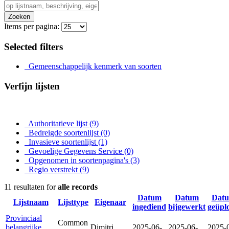
Zoeken
Items per pagina:
Selected filters
Gemeenschappelijk kenmerk van soorten
Verfijn lijsten
Authoritatieve lijst
(9)
Bedreigde soortenlijst
(0)
Invasieve soortenlijst
(1)
Gevoelige Gegevens Service
(0)
Opgenomen in soortenpagina's
(3)
Regio verstrekt
(9)
11 resultaten for
alle records
Datum
Datum
Dat
Lijstnaam
Lijsttype
Eigenaar
ingediend
bijgewerkt
geüpl
Provinciaal
Common
belangrijke
Dimitri
2025-06-
2025-06-
2025-