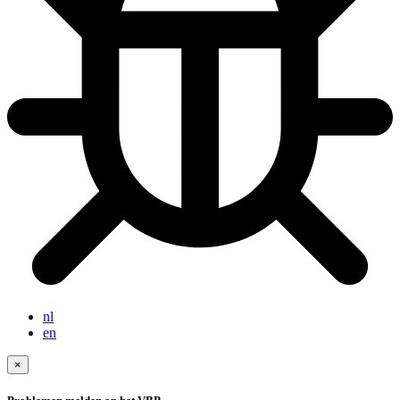
nl
en
×