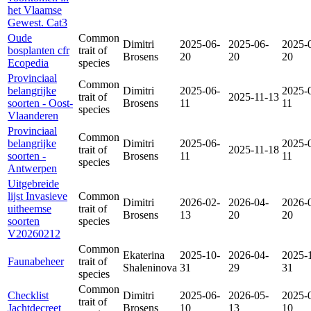
het Vlaamse
Gewest. Cat3
Oude
Common
Dimitri
2025-06-
2025-06-
2025-
bosplanten cfr
trait of
Brosens
20
20
20
Ecopedia
species
Provinciaal
Common
belangrijke
Dimitri
2025-06-
2025-
trait of
2025-11-13
soorten - Oost-
Brosens
11
11
species
Vlaanderen
Provinciaal
Common
belangrijke
Dimitri
2025-06-
2025-
trait of
2025-11-18
soorten -
Brosens
11
11
species
Antwerpen
Uitgebreide
lijst Invasieve
Common
Dimitri
2026-02-
2026-04-
2026-
uitheemse
trait of
Brosens
13
20
20
soorten
species
V20260212
Common
Ekaterina
2025-10-
2026-04-
2025-
Faunabeheer
trait of
Shaleninova
31
29
31
species
Common
Checklist
Dimitri
2025-06-
2026-05-
2025-
trait of
Jachtdecreet
Brosens
10
13
10