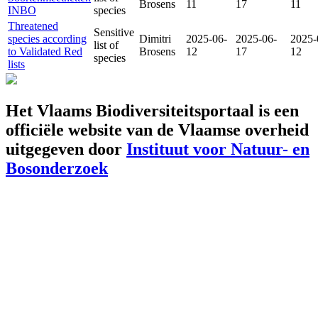
Brosens
11
17
11
INBO
species
Threatened
Sensitive
species according
Dimitri
2025-06-
2025-06-
2025-
list of
to Validated Red
Brosens
12
17
12
species
lists
Het Vlaams Biodiversiteitsportaal is een
officiële website van de Vlaamse overheid
uitgegeven door
Instituut voor Natuur- en
Bosonderzoek