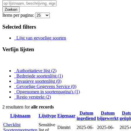
Zoeken
Items per pagina:
Selected filters
Lijst van gevoelige soorten
Verfijn lijsten
Authoritatieve lijst
(2)
Bedreigde soortenlijst
(1)
Invasieve soortenlijst
(0)
Gevoelige Gegevens Service
(0)
Opgenomen in soortenpagina's
(1)
Regio verstrekt
(2)
2 resultaten for
alle records
Datum
Datum
Dat
Lijstnaam
Lijsttype
Eigenaar
ingediend
bijgewerkt
geüpl
Checklist
Sensitive
Dimitri
2025-06-
2025-06-
2025-
Soortenmeetnetten
list of