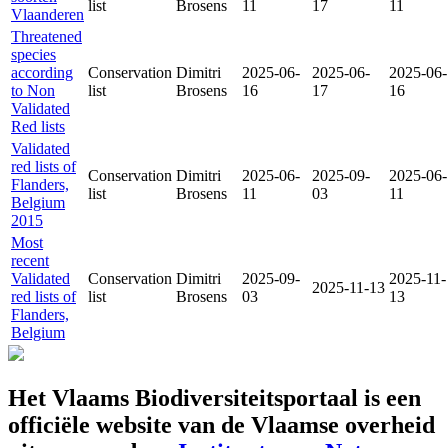
list
Brosens
11
17
11
Vlaanderen
Threatened
species
according
Conservation
Dimitri
2025-06-
2025-06-
2025-06-
to Non
list
Brosens
16
17
16
Validated
Red lists
Validated
red lists of
Conservation
Dimitri
2025-06-
2025-09-
2025-06-
Flanders,
list
Brosens
11
03
11
Belgium
2015
Most
recent
Validated
Conservation
Dimitri
2025-09-
2025-11-
2025-11-13
red lists of
list
Brosens
03
13
Flanders,
Belgium
Het Vlaams Biodiversiteitsportaal is een
officiële website van de Vlaamse overheid