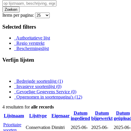
Zoeken
Items per pagina:
Selected filters
Authoritatieve lijst
Regio verstrekt
Beschermingslijst
Verfijn lijsten
Bedreigde soortenlijst
(1)
Invasieve soortenlijst
(0)
Gevoelige Gegevens Service
(0)
Opgenomen in soortenpagina's
(12)
4 resultaten for
alle records
Datum
Datum
Datum
Lijstnaam
Lijsttype
Eigenaar
ingediend
bijgewerkt
geüploa
Prioritaire
Conservation
Dimitri
2025-06-
2025-06-
2025-06-
soorten