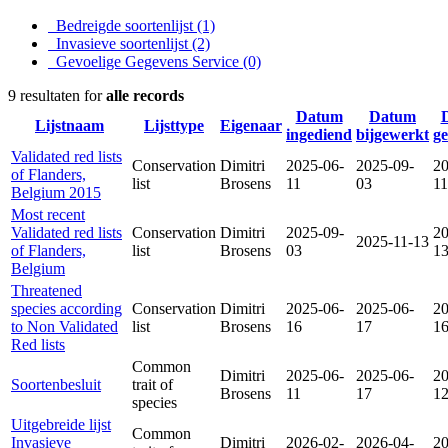
Bedreigde soortenlijst
(1)
Invasieve soortenlijst
(2)
Gevoelige Gegevens Service
(0)
9 resultaten for
alle records
Datum
Datum
Lijstnaam
Lijsttype
Eigenaar
ingediend
bijgewerkt
g
Validated red lists
Conservation
Dimitri
2025-06-
2025-09-
20
of Flanders,
list
Brosens
11
03
11
Belgium 2015
Most recent
Validated red lists
Conservation
Dimitri
2025-09-
20
2025-11-13
of Flanders,
list
Brosens
03
1
Belgium
Threatened
species according
Conservation
Dimitri
2025-06-
2025-06-
20
to Non Validated
list
Brosens
16
17
1
Red lists
Common
Dimitri
2025-06-
2025-06-
20
Soortenbesluit
trait of
Brosens
11
17
1
species
Uitgebreide lijst
Common
Invasieve
Dimitri
2026-02-
2026-04-
20