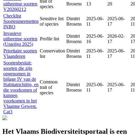
trait of
uitheemse soorten
Brosens
13
20
2
species
V20260212
Checklist
Sensitive list
Dimitri
2025-06-
2025-06-
20
Soortenmeetnetten
of species
Brosens
11
17
11
INBO
Invasieve
Dimitri
2025-06-
2026-02-
20
uitheemse soorten
Profile list
Brosens
16
17
1
(Unielijst 2025)
Prioritaire soorten
Conservation
Dimitri
2025-06-
2025-06-
20
Vlaanderen
list
Brosens
11
17
11
Soortenbesluit:
soorten die zijn
opgenomen in
bijlage IV van de
Common
Habitatrichtlijn, en
Dimitri
2025-06-
2025-06-
20
trait of
die voorkomen of
Brosens
11
17
11
species
kunnen
voorkomen in het
Vlaamse Gewest.
Cat3
Het Vlaams Biodiversiteitsportaal is een