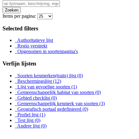
Zoeken
Items per pagina:
Selected filters
Authoritatieve lijst
Regio verstrekt
Opgenomen in soortenpagina's
Verfijn lijsten
Soorten kenmerken(traits) lijst
(0)
Beschermingslijst
(12)
Lijst van gevoelige soorten
(1)
Gemeenschappelijk habitat van soorten
(0)
Gebied checklist
(0)
Gemeenschappelijk kenmerk van soorten
(3)
Geografisch portaal gedefinieerd
(0)
Profiel lijst
(1)
Test lijst
(0)
Andere lijst
(0)